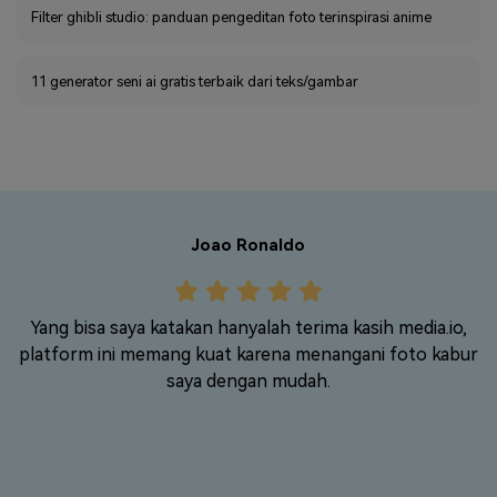
Filter ghibli studio: panduan pengeditan foto terinspirasi anime
11 generator seni ai gratis terbaik dari teks/gambar
Joao Ronaldo
Yang bisa saya katakan hanyalah terima kasih media.io,
E
platform ini memang kuat karena menangani foto kabur
ng
saya dengan mudah.