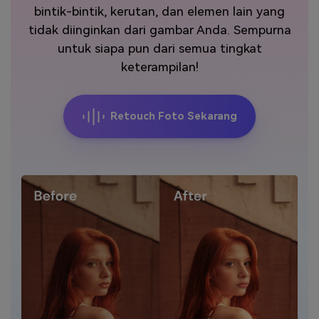
bintik-bintik, kerutan, dan elemen lain yang
Masuk
tidak diinginkan dari gambar Anda. Sempurna
FAQs
Hubungi Kami
untuk siapa pun dari semua tingkat
Berkreasi dengan AI
keterampilan!
Tips & Tutorial AI
Postingan Terbaru
Retouch Foto Sekarang
Jelajahi Lebih Banyak >>