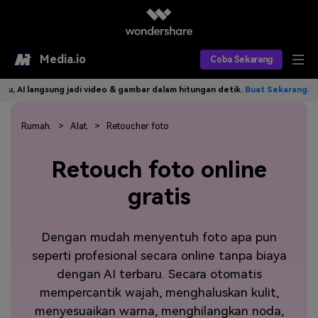
Media.io
Coba Sekarang
gsung jadi video & gambar dalam hitungan detik.
Buat Sekarang>>
Tuli
Alat AI
Produk AI
Rumah.
Alat.
Retoucher foto
AI Video
Efek AI
AI Gambar
Retouch foto online
Asisten Video AI
gratis
AI Audio
Sumber Daya
Editor Video AI
Efek Video
Editor Gambar AI
Harga
Efek Foto
Model AI yang Didukung
Dengan mudah menyentuh foto apa pun
seperti profesional secara online tanpa biaya
Editor Audio AI
TOP
Veo3
Panduan Pengguna
Apa yang Baru
dengan AI terbaru. Secara otomatis
Find More Solutions >>
mempercantik wajah, menghaluskan kulit,
menyesuaikan warna, menghilangkan noda,