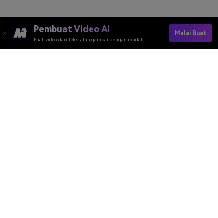
Pembuat Video AI
Mulai Buat
Buat video dari teks atau gambar dengan mudah
Alat Daring Media.io
Peringkat Kualitas:
4.7
(162,357 Votes)
Anda perlu mengedit, mengonversi, atau mengompres dan mengunduh
minimal 1 berkas untuk memberi peringkat!
Kami sudah memprosesnya dengan sempurna
360,513,041
file dengan
ukuran total
10,124
TB
Pembuat Video AI