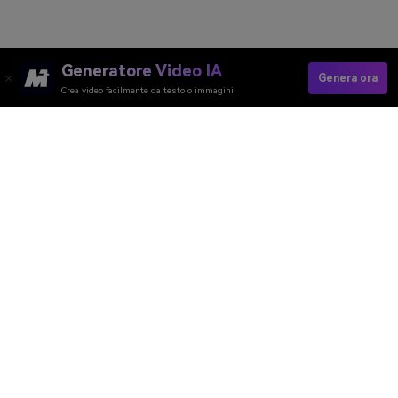
Generatore Video IA
Genera ora
Crea video facilmente da testo o immagini
Create Your AI Chibi Video
Media.io Online Tools Quality Rating：
4.7 (162,357 Votes)
Generatore Video AI
Generatore Immagini AI
Generatore Musica AI