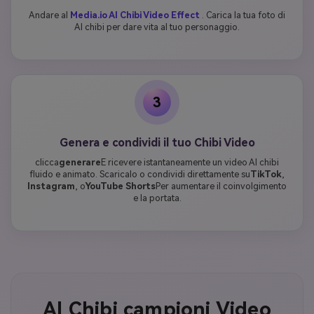
Andare al
Media.io AI Chibi Video Effect
. Carica la tua foto di
AI chibi per dare vita al tuo personaggio.
3
Genera e condividi il tuo Chibi Video
clicca
generare
E ricevere istantaneamente un video AI chibi
fluido e animato. Scaricalo o condividi direttamente su
TikTok
,
Instagram
, o
YouTube Shorts
Per aumentare il coinvolgimento
e la portata.
AI Chibi campioni Video