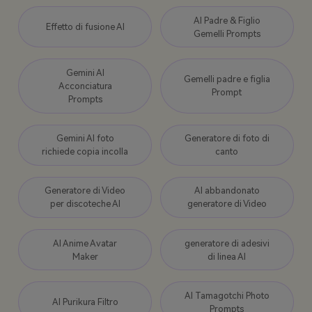
AI Padre & Figlio
Effetto di fusione AI
Gemelli Prompts
Gemini AI
Gemelli padre e figlia
Acconciatura
Prompt
Prompts
Gemini AI foto
Generatore di foto di
richiede copia incolla
canto
Generatore di Video
AI abbandonato
per discoteche AI
generatore di Video
AI Anime Avatar
generatore di adesivi
Maker
di linea AI
AI Tamagotchi Photo
AI Purikura Filtro
Prompts