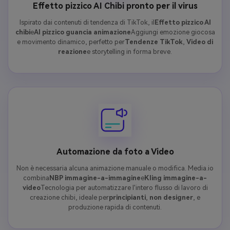
Effetto pizzico AI Chibi pronto per il virus
Ispirato dai contenuti di tendenza di TikTok, il
Effetto pizzico AI
chibi
e
AI pizzico guancia animazione
Aggiungi emozione giocosa
e movimento dinamico, perfetto per
Tendenze TikTok
,
Video di
reazione
e storytelling in forma breve.
Automazione da foto a Video
Non è necessaria alcuna animazione manuale o modifica. Media.io
combina
NBP immagine-a-immagine
e
Kling immagine-a-
video
Tecnologia per automatizzare l'intero flusso di lavoro di
creazione chibi, ideale per
principianti
,
non designer
, e
produzione rapida di contenuti.