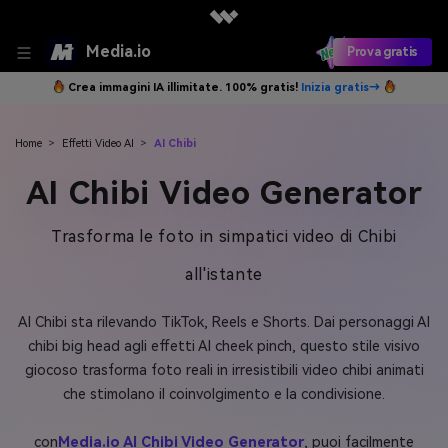
Media.io
Prova gratis
Crea immagini IA illimitate. 100% gratis!
Inizia gratis→
Home
>
Effetti Video AI
>
AI Chibi
AI Chibi Video Generator
Trasforma le foto in simpatici video di Chibi
all'istante
AI Chibi sta rilevando TikTok, Reels e Shorts. Dai personaggi AI
chibi big head agli effetti AI cheek pinch, questo stile visivo
giocoso trasforma foto reali in irresistibili video chibi animati
che stimolano il coinvolgimento e la condivisione.
con
Media.io AI Chibi Video Generator
, puoi facilmente