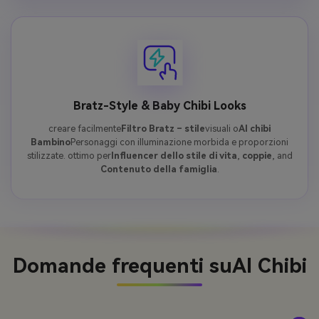
Bratz-Style & Baby Chibi Looks
creare facilmente
Filtro Bratz – stile
visuali o
AI chibi
Bambino
Personaggi con illuminazione morbida e proporzioni
stilizzate. ottimo per
Influencer dello stile di vita
,
coppie
, and
Contenuto della famiglia
.
Domande frequenti su
AI Chibi