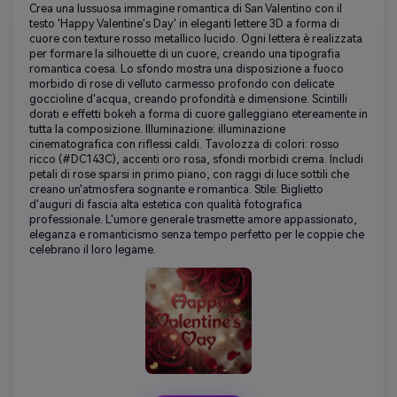
Crea una lussuosa immagine romantica di San Valentino con il
testo 'Happy Valentine's Day' in eleganti lettere 3D a forma di
cuore con texture rosso metallico lucido. Ogni lettera è realizzata
per formare la silhouette di un cuore, creando una tipografia
romantica coesa. Lo sfondo mostra una disposizione a fuoco
morbido di rose di velluto carmesso profondo con delicate
goccioline d'acqua, creando profondità e dimensione. Scintilli
dorati e effetti bokeh a forma di cuore galleggiano etereamente in
tutta la composizione. Illuminazione: illuminazione
cinematografica con riflessi caldi. Tavolozza di colori: rosso
ricco (#DC143C), accenti oro rosa, sfondi morbidi crema. Includi
petali di rose sparsi in primo piano, con raggi di luce sottili che
creano un'atmosfera sognante e romantica. Stile: Biglietto
d'auguri di fascia alta estetica con qualità fotografica
professionale. L'umore generale trasmette amore appassionato,
eleganza e romanticismo senza tempo perfetto per le coppie che
celebrano il loro legame.