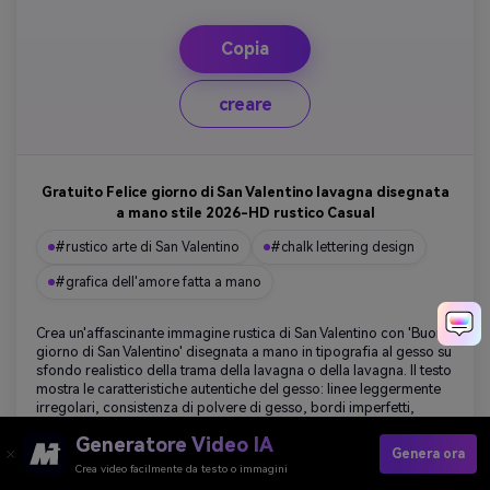
Copia
creare
Gratuito Felice giorno di San Valentino lavagna disegnata
a mano stile 2026-HD rustico Casual
#rustico arte di San Valentino
#chalk lettering design
#grafica dell'amore fatta a mano
Crea un'affascinante immagine rustica di San Valentino con 'Buon
giorno di San Valentino' disegnata a mano in tipografia al gesso su
sfondo realistico della trama della lavagna o della lavagna. Il testo
mostra le caratteristiche autentiche del gesso: linee leggermente
irregolari, consistenza di polvere di gesso, bordi imperfetti,
variazioni naturali di opacità e personalità casual scritta a mano.
Generatore Video IA
Includi elementi decorativi disegnati con gesso che circondano il
Genera ora
testo: cuori disegnati a mano (sia contorni che riempiti), disegni di
Crea video facilmente da testo o immagini
frecce, nastri per banner, scarabocchi di stelle, schizzi floreali e