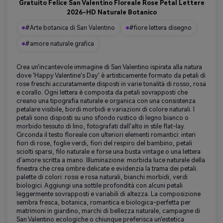
Gratuito Felice San Valentino Floreale Rose Petal Lettere
2026-HD Naturale Botanico
#Arte botanica di San Valentino
#fiore lettera disegno
#amore naturale grafica
Crea un'incantevole immagine di San Valentino ispirata alla natura
dove 'Happy Valentine's Day' è artisticamente formato da petali di
rose freschi accuratamente disposti in varie tonalità di rosso, rosa
e corallo. Ogni lettera è composta da petali sovrapposti che
creano una tipografia naturale e organica con una consistenza
petalare visibile, bordi morbidi e variazioni di colore naturali. I
petali sono disposti su uno sfondo rustico di legno bianco o
morbido tessuto di lino, fotografati dall'alto in stile flat-lay.
Circonda il testo floreale con ulteriori elementi romantici: interi
fiori di rose, foglie verdi, fiori del respiro del bambino, petali
sciolti sparsi, filo naturale e forse una busta vintage o una lettera
d'amore scritta a mano. Illuminazione: morbida luce naturale della
finestra che crea ombre delicate e evidenzia la trama dei petali.
palette di colori: rossi e rosa naturali, bianchi morbidi, verdi
biologici. Aggiungi una sottile profondità con alcuni petali
leggermente sovrapposti e variabili di altezza. La composizione
sembra fresca, botanica, romantica e biologica-perfetta per
matrimoni in giardino, marchi di bellezza naturale, campagne di
San Valentino ecologiche o chiunque preferisca un'estetica