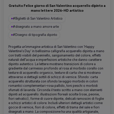
Gratuito Felice giorno di San Valentino acquerello dipinto a
mano lettere 2026-HD artistico
#Biglietti di San Valentino Artistico
#disegnato a mano amore arte
#Disegno di tipografia dipinto
Progetta un'immagine artistica di San Valentino con 'Happy
Valentine's Day' in bellissima calligrafia acquerello dipinta a mano
con tratti visibili del pennello, sanguinamento del colore, effetti
naturali dell'acqua e imperfezioni artistiche che danno carattere
dipinto autentico. Le lettere mostrano transizioni di colore a
gradiente dal carmesso profondo al rosa al morbido corallo con
texture di acquerello organico, texture di carta che si mostrano
attraverso e dettagli sottili di schizzi di vernice. Sfondo: carta
acquerello strutturata con sfondo lavaggio morbido in colori
romantici complementari-rosa pallido, toni peschi o morbidi
sfumati di lavanda. Circonda il testo scritto a mano con elementi
dipinti ad acquerello: illustrazioni floreali sciolte (rose, peonie,
fiori selvatici), forme di cuore dipinte, delicati ramoscini di foglie
e schizzi artistici di colore. Includi ulteriori dettagli artistici come
gocce di vernice, fiori di colore, effetti di trama del sale e fiori
disegnati a mano. La composizione ha una qualità artigianale,