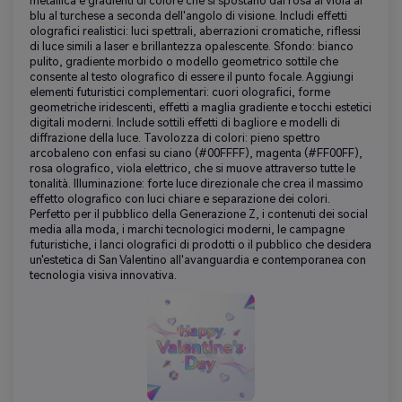
metallica e gradienti di colore che si spostano dal rosa al viola al
blu al turchese a seconda dell'angolo di visione. Includi effetti
olografici realistici: luci spettrali, aberrazioni cromatiche, riflessi
di luce simili a laser e brillantezza opalescente. Sfondo: bianco
pulito, gradiente morbido o modello geometrico sottile che
consente al testo olografico di essere il punto focale. Aggiungi
elementi futuristici complementari: cuori olografici, forme
geometriche iridescenti, effetti a maglia gradiente e tocchi estetici
digitali moderni. Include sottili effetti di bagliore e modelli di
diffrazione della luce. Tavolozza di colori: pieno spettro
arcobaleno con enfasi su ciano (#00FFFF), magenta (#FF00FF),
rosa olografico, viola elettrico, che si muove attraverso tutte le
tonalità. Illuminazione: forte luce direzionale che crea il massimo
effetto olografico con luci chiare e separazione dei colori.
Perfetto per il pubblico della Generazione Z, i contenuti dei social
media alla moda, i marchi tecnologici moderni, le campagne
futuristiche, i lanci olografici di prodotti o il pubblico che desidera
un'estetica di San Valentino all'avanguardia e contemporanea con
tecnologia visiva innovativa.