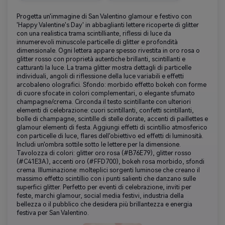
Progetta un'immagine di San Valentino glamour e festivo con
'Happy Valentine's Day' in abbaglianti lettere ricoperte di glitter
con una realistica trama scintilliante, riflessi di luce da
innumerevoli minuscole particelle di glitter e profondità
dimensionale. Ogni lettera appare spesso rivestita in oro rosa o
glitter rosso con proprietà autentiche brillanti, scintillanti e
catturanti la luce. La trama glitter mostra dettagli di particelle
individuali, angoli di riflessione della luce variabili e effetti
arcobaleno olografici. Sfondo: morbido effetto bokeh con forme
di cuore sfocate in colori complementari, o elegante sfumato
champagne/crema. Circonda il testo scintillante con ulteriori
elementi di celebrazione: cuori scintillanti, confetti scintillanti,
bolle di champagne, scintille di stelle dorate, accenti di paillettes e
glamour elementi di festa. Aggiungi effetti di scintillio atmosferico
con particelle di luce, flares dell'obiettivo ed effetti di luminosità.
Includi un'ombra sottile sotto le lettere per la dimensione.
Tavolozza di colori: glitter oro rosa (#B76E79), glitter rosso
(#C41E3A), accenti oro (#FFD700), bokeh rosa morbido, sfondi
crema. Illuminazione: molteplici sorgenti luminose che creano il
massimo effetto scintillio con i punti salienti che danzano sulle
superfici glitter. Perfetto per eventi di celebrazione, inviti per
feste, marchi glamour, social media festivi, industria della
bellezza o il pubblico che desidera più brillantezza e energia
festiva per San Valentino.