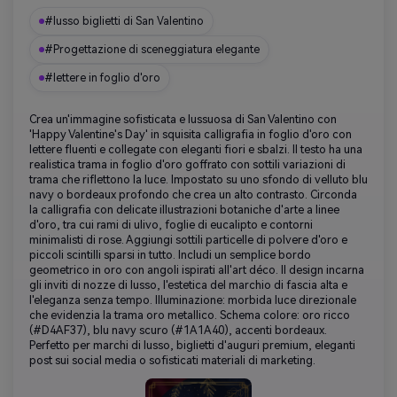
#lusso biglietti di San Valentino
#Progettazione di sceneggiatura elegante
#lettere in foglio d'oro
Crea un'immagine sofisticata e lussuosa di San Valentino con
'Happy Valentine's Day' in squisita calligrafia in foglio d'oro con
lettere fluenti e collegate con eleganti fiori e sbalzi. Il testo ha una
realistica trama in foglio d'oro goffrato con sottili variazioni di
trama che riflettono la luce. Impostato su uno sfondo di velluto blu
navy o bordeaux profondo che crea un alto contrasto. Circonda
la calligrafia con delicate illustrazioni botaniche d'arte a linee
d'oro, tra cui rami di ulivo, foglie di eucalipto e contorni
minimalisti di rose. Aggiungi sottili particelle di polvere d'oro e
piccoli scintilli sparsi in tutto. Includi un semplice bordo
geometrico in oro con angoli ispirati all'art déco. Il design incarna
gli inviti di nozze di lusso, l'estetica del marchio di fascia alta e
l'eleganza senza tempo. Illuminazione: morbida luce direzionale
che evidenzia la trama oro metallico. Schema colore: oro ricco
(#D4AF37), blu navy scuro (#1A1A40), accenti bordeaux.
Perfetto per marchi di lusso, biglietti d'auguri premium, eleganti
post sui social media o sofisticati materiali di marketing.