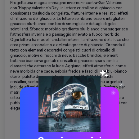
Progetta una magica immagine inverno-incontra-San Valentino
con 'Happy Valentine's Day' in lettere cristalline di ghiaccio con
consistenza traslucida congelata, fratture interne e realistici effetti
di rifrazione del ghiaccio. Le lettere sembrano essere intagliate in
ghiaccio blu-bianco con bordi smerigliati e dettagli di gelo
scintillanti. Sfondo: morbido gradiente blu-bianco che suggerisce
l'atmosfera invernale o paesaggio innevato a fuoco morbido.
Ogni lettera ha modelli cristallini interni, la rifrazione della luce che
crea prismi arcobaleno e delicate gocce di ghiaccio. Circonda il
testo con elementi decorativi congelati: cuori di cristallo di
ghiaccio, motivi di fiocchi di neve, bacche brindite, elementi
botanici bianco-argentati e cristalli di ghiaccio sparsi simili a
diamanti che catturano la luce. Aggiungi effetti atmosferici come
neve morbida che cade, nebbia fredda e fasci di luce blu-bianco
eterei. palette di colori: blu ghiacciato (#B0E0E6), bianchi
cristallini, sentori di rosa pallido per il calore, accenti argentati.
Include effetti di scintillio sottili e flare dell'obiettivo. Perfetto per
matrimoni invernali, San Valentino di febbraio in climi freddi,
estetica unica di San Valentino, eventi a tema ghiaccio di lusso o
pubblico che cerca immagini di San Valentino non tradizionali con
eleganza fresca piuttosto che caldi rossi tradizionali.