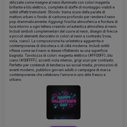
stilizzate come insegne al neon illuminate con colori magenta
brillante e blu elettrico, complete di staffe di montaggio visibili e
sottili effetti tremolanti. Sfondo: trama scura della parete di
mattoni urbani o fondo di carbone profondo per rendere il neon
pop drammaticamente. Aggiungi foschia atmosferica e fioritura di
luce intorno a ogni lettera creando un'autentica atmosfera al neon.
Includi simboli complementari del cuore al neon, disegni di frecce
e piccoli elementi decorativi in colori al neon a contrasto (rosa,
viola, ciano). La composizione ha un'estetica agguerrita e
contemporanea di discoteca o di città moderna. Includi sottili
riflessi come se il neon si stesse riflettendo su una superficie
bagnata. Tavolozza di colori: magenta elettrico (#FF00FF), blu
ciano (#00FFFF), accenti viola intenso, grigi scuri per contrasto.
Perfetto per contenuti di tendenza sui social media, promozioni di
eventi moderni, pubblico giovani adulti o campagne di marca
contemporanee che celebrano l'amore in uno stile fresco e
urbano.