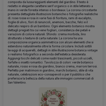
composta da lussureggianti elementi del giardino. Il testo è
redatto in elegante carattere serif organico o in stile letterato a
mano in verde foresta intenso o bordeaux. La corona circostante
presenta dettagliate illustrazioni botaniche o fotografie realistiche
di: rose rosse e rosa in varie fasi di fioritura, rami di eucalipto,
foglie di ulivo, fiori di ranuncoli, anemoni, bacche, felci e il
delicato respiro di un bambino. Ogni elemento botanico mostra
dettagli pregiati tra cui vene fogliari, consistenza dei petali e
variazioni di colore naturali. Sfondo: crema morbida, lino
strutturato o texture di carta naturale. La corona ha una
composizione organica asimmetrica con alcuni elementi che si
estendono naturalmente oltre la forma circolare. Includi sottili
lavaggi di acquerelli, dettagli in stile illustrazione botanica vintage
o realismo fotografico a seconda dell'estetica desiderata.
Aggiungi tocchi delicati come nastri trascinanti, piccoli uccelli,
farfalle o insetti romantici. Tavolozza di colori: verde botanico
naturale, rosso e rosa da giardino, bianco crema, marroni terrosi.
Perfetto per matrimoni in giardino, marchi botanici, stile di vita
naturale, celebrazioni eco-consapevoli o per il pubblico che
preferisce la bellezza della natura alle immagini commerciali di
San Valentino.