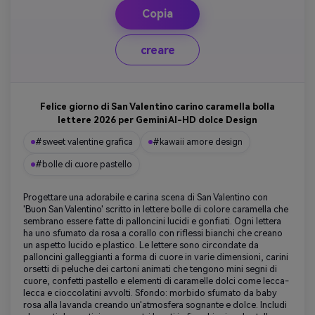
Copia
creare
Felice giorno di San Valentino carino caramella bolla
lettere 2026 per Gemini AI-HD dolce Design
#sweet valentine grafica
#kawaii amore design
#bolle di cuore pastello
Progettare una adorabile e carina scena di San Valentino con
'Buon San Valentino' scritto in lettere bolle di colore caramella che
sembrano essere fatte di palloncini lucidi e gonfiati. Ogni lettera
ha uno sfumato da rosa a corallo con riflessi bianchi che creano
un aspetto lucido e plastico. Le lettere sono circondate da
palloncini galleggianti a forma di cuore in varie dimensioni, carini
orsetti di peluche dei cartoni animati che tengono mini segni di
cuore, confetti pastello e elementi di caramelle dolci come lecca-
lecca e cioccolatini avvolti. Sfondo: morbido sfumato da baby
rosa alla lavanda creando un'atmosfera sognante e dolce. Includi