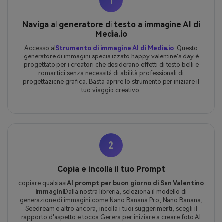
1
Naviga al generatore di testo a immagine AI di
Media.io
Accesso al
Strumento di immagine AI di Media.io
. Questo
generatore di immagini specializzato happy valentine's day è
progettato per i creatori che desiderano effetti di testo belli e
romantici senza necessità di abilità professionali di
progettazione grafica. Basta aprire lo strumento per iniziare il
tuo viaggio creativo.
2
Copia e incolla il tuo Prompt
copiare qualsiasi
AI prompt per buon giorno di San Valentino
immagini
Dalla nostra libreria, seleziona il modello di
generazione di immagini come Nano Banana Pro, Nano Banana,
Seedream e altro ancora, incolla i tuoi suggerimenti, scegli il
rapporto d'aspetto e tocca Genera per iniziare a creare foto AI