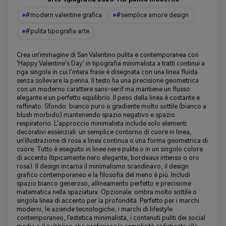
#modern valentine grafica
#semplice amore design
#pulita tipografia arte
Crea un'immagine di San Valentino pulita e contemporanea con
'Happy Valentine's Day' in tipografia minimalista a tratti continui a
riga singola in cui l'intera frase è disegnata con una linea fluida
senza sollevare la penna. Il testo ha una precisione geometrica
con un moderno carattere sans-serif ma mantiene un flusso
elegante e un perfetto equilibrio. Il peso della linea è costante e
raffinato. Sfondo: bianco puro o gradiente molto sottile (bianco a
blush morbido) mantenendo spazio negativo e spazio
respiratorio. L'approccio minimalista include solo elementi
decorativi essenziali: un semplice contorno di cuore in linea,
un'illustrazione di rosa a linea continua o una forma geometrica di
cuore. Tutto è eseguito in linee nere pulite o in un singolo colore
di accento (tipicamente nero elegante, bordeaux intenso o oro
rosa). Il design incarna il minimalismo scandinavo, il design
grafico contemporaneo e la filosofia del meno è più. Includi
spazio bianco generoso, allineamento perfetto e precisione
matematica nella spaziatura. Opzionale: ombra molto sottile o
singola linea di accento per la profondità. Perfetto per i marchi
moderni, le aziende tecnologiche, i marchi di lifestyle
contemporaneo, l'estetica minimalista, i contenuti puliti dei social