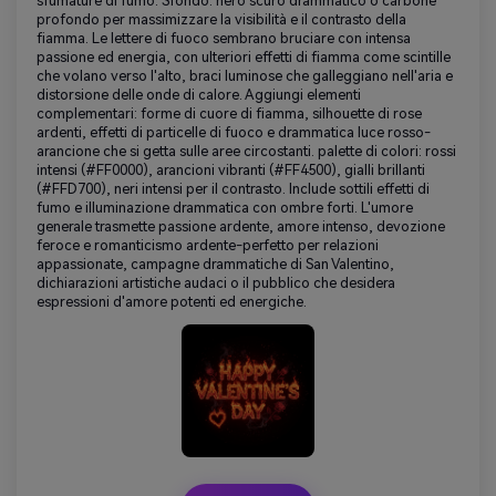
sfumature di fumo. Sfondo: nero scuro drammatico o carbone
profondo per massimizzare la visibilità e il contrasto della
fiamma. Le lettere di fuoco sembrano bruciare con intensa
passione ed energia, con ulteriori effetti di fiamma come scintille
che volano verso l'alto, braci luminose che galleggiano nell'aria e
distorsione delle onde di calore. Aggiungi elementi
complementari: forme di cuore di fiamma, silhouette di rose
ardenti, effetti di particelle di fuoco e drammatica luce rosso-
arancione che si getta sulle aree circostanti. palette di colori: rossi
intensi (#FF0000), arancioni vibranti (#FF4500), gialli brillanti
(#FFD700), neri intensi per il contrasto. Include sottili effetti di
fumo e illuminazione drammatica con ombre forti. L'umore
generale trasmette passione ardente, amore intenso, devozione
feroce e romanticismo ardente-perfetto per relazioni
appassionate, campagne drammatiche di San Valentino,
dichiarazioni artistiche audaci o il pubblico che desidera
espressioni d'amore potenti ed energiche.