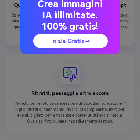
Crea immagini
Qualsiasi colore, qualsiasi stile tramite Prompt
IA illimitate.
Splendore d'oro, vivide esplosioni multicolori, morbide tracce di
mine di stelle bianche o un cielo pieno di colori a cascata: descrivi
100% gratis!
qualsiasi stile di fuochi d'artificio nel tuo prompt e l'intelligenza
artificiale fornirà esattamente ciò che immagini.
Inizia Gratis→
Ritratti, paesaggi e altro ancora
Perfetto per le foto di celebrazione di Capodanno, scatti del 4
luglio, ritratti di matrimonio, ricordi di compleanno, inviti per
eventi, biglietti per le vacanze e contenuti sui social media.
Qualsiasi foto diventa immediatamente festosa.