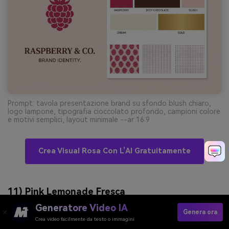
Prompt: tavola presentazione brand su sfondo blush chiaro,
logo lampone, tipografia cioccolato profondo, campioni colore
e motivi semplici, layout minimale --ar 16:9
Crea Visual Rosa Con L’AI Gratuitamente
11) Pink Lemonade Fresca
Generatore Video IA
Genera ora
Crea video facilmente da testo o immagini