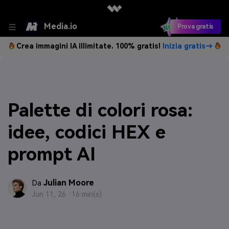
Media.io
Prova gratis
Crea immagini IA illimitate. 100% gratis!
Inizia gratis→
Palette di colori rosa:
idee, codici HEX e
prompt AI
Julian Moore
Da
Jun 11, 26 ·
16 min(s)