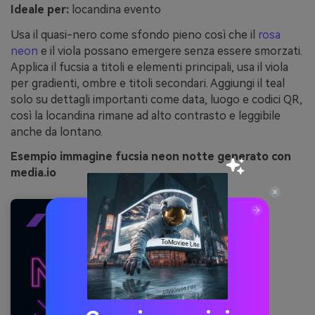
Ideale per:
locandina evento
Usa il quasi-nero come sfondo pieno così che il
rosa
neon
e il viola possano emergere senza essere smorzati.
Applica il fucsia a titoli e elementi principali, usa il viola
per gradienti, ombre e titoli secondari. Aggiungi il teal
solo su dettagli importanti come data, luogo e codici QR,
così la locandina rimane ad alto contrasto e leggibile
anche da lontano.
Esempio immagine fucsia neon notte generato con
media.io