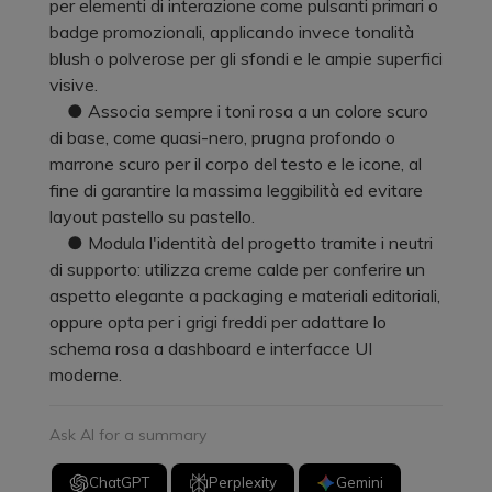
per elementi di interazione come pulsanti primari o
badge promozionali, applicando invece tonalità
blush o polverose per gli sfondi e le ampie superfici
visive.
● Associa sempre i toni rosa a un colore scuro
di base, come quasi-nero, prugna profondo o
marrone scuro per il corpo del testo e le icone, al
fine di garantire la massima leggibilità ed evitare
layout pastello su pastello.
● Modula l'identità del progetto tramite i neutri
di supporto: utilizza creme calde per conferire un
aspetto elegante a packaging e materiali editoriali,
oppure opta per i grigi freddi per adattare lo
schema rosa a dashboard e interfacce UI
moderne.
Ask AI for a summary
ChatGPT
Perplexity
Gemini