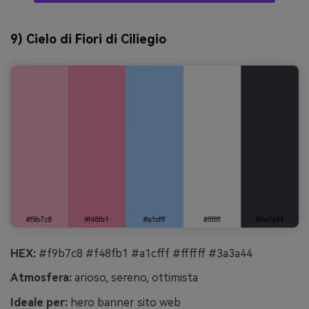
9) Cielo di Fiori di Ciliegio
HEX:
#f9b7c8 #f48fb1 #a1cfff #ffffff #3a3a44
Atmosfera:
arioso, sereno, ottimista
Ideale per:
hero banner sito web