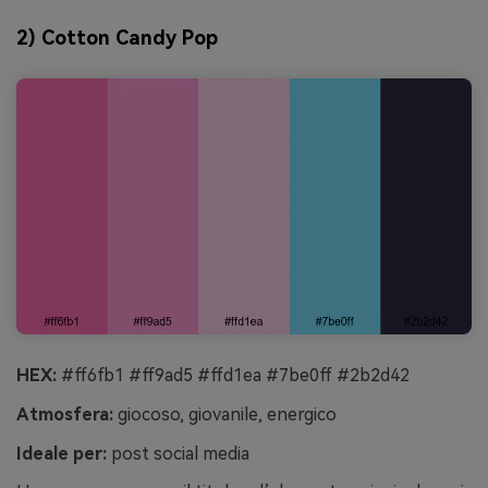
2) Cotton Candy Pop
HEX:
#ff6fb1 #ff9ad5 #ffd1ea #7be0ff #2b2d42
Atmosfera:
giocoso, giovanile, energico
Ideale per:
post social media