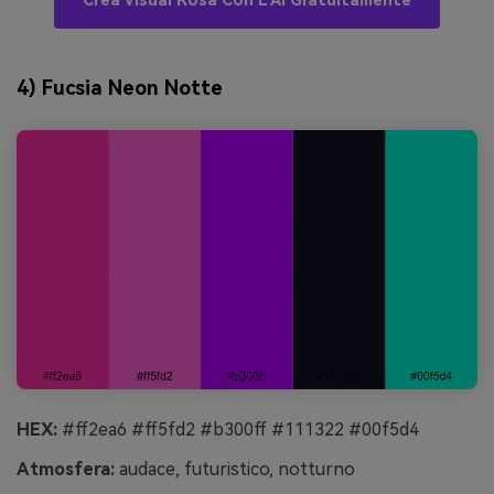
Crea Visual Rosa Con L’AI Gratuitamente
4) Fucsia Neon Notte
HEX:
#ff2ea6 #ff5fd2 #b300ff #111322 #00f5d4
Atmosfera:
audace, futuristico, notturno