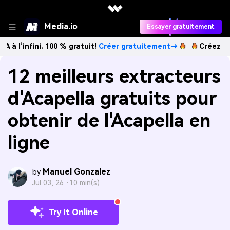
Media.io
Essayer gratuitement
ini. 100 % gratuit!
Créer gratuitement→
Créez des images 
12 meilleurs extracteurs
d'Acapella gratuits pour
obtenir de l'Acapella en
ligne
Manuel Gonzalez
by
Jul 03, 26 ·
10 min(s)
Try It Online