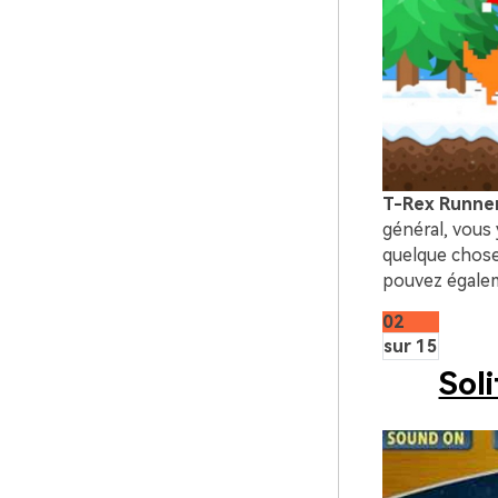
T-Rex Runne
général, vous
quelque chose
pouvez égalem
02
sur 15
Soli