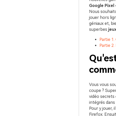
Google Pixel
Nous souhaito
jouer hors lig
géniaux et, bi
superbes
jeu
Partie 1
Partie 2
Qu'est
comme
Vous vous sou
coupe ? Super
vidéo secrets 
intégrés dans
Pour y jouer, 
Firefox. Ensui