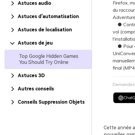
Firefox, m
Astuces audio
du raccour
Astuces d’automatisation
Adventure
● Contrair
Astuces de localisation
vol (compr
l'installat
Astuces de jeu
● Pour enr
UniConvert
Top Google Hidden Games
manuelleme
You Should Try Online
final (MP4
Astuces 3D
Demandez à
Autres conseils
Chat
Conseils Suppression Objets
Cette année a 
nouvelles gam