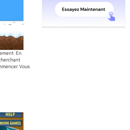
lement. En
 cherchant
ommencer. Vous