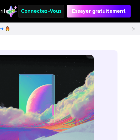
rifs
Connectez-Vous
Essayer gratuitement
t→