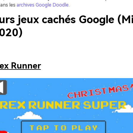
dans les
archives Google Doodle
.
urs jeux cachés Google (M
2020)
ex Runner