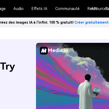
age
Audio
Effets IA
Communauté
Ressources
API
Ta
réez des images IA à l’infini. 100 % gratuit!
Créer gratuitemen
Media.io
n
Try