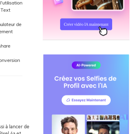
utilisation
r Text
ulateur de
rement
share
conversion
si à lancer de
Pixel 4a et