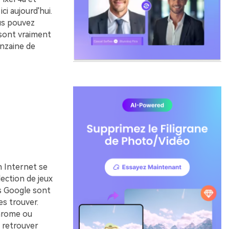
ci aujourd'hui.
us pouvez
 sont vraiment
inzaine de
 Internet se
ection de jeux
ts Google sont
s trouver.
Chrome ou
i retrouver