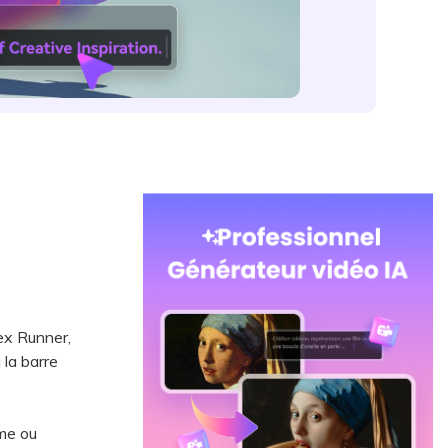
ex Runner,
 la barre
me ou