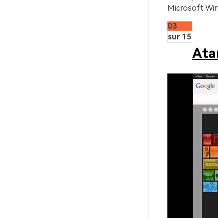
Microsoft Win
03
sur 15
Ata