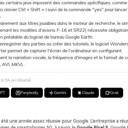
ais certains jeux imposent des commandes spécifiques, comme l'
ci clavier Ctrl + Shift + I suivi de la commande "yes" pour lance
.
ement aux titres jouables dans le moteur de recherche, le sim
enant les modèles d'avions F-16 et SR22) nécessite obligatoi
ion préalable du logiciel de bureau Google Earth.
egistrer des parties ou créer des tutoriels, le logiciel Wonder
er permet de capturer l'écran de l'ordinateur en configurant
nt la narration vocale, la fréquence d'images et le format de 
, AVI, MKV).
 l'IA un résumé
GPT
Perplexity
Gemini
Claude
Grok
été une année assez réussie pour Google. L'entreprise a réus
mes de smartphones 5G, à savoir le
Google Pixel 5
, Google 