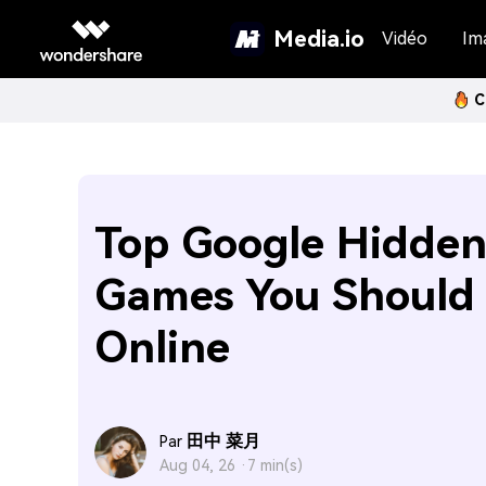
Media.io
Vidéo
Im
C
Top Google Hidde
Games You Should 
Online
田中 菜月
Par
Aug 04, 26 ·
7 min(s)