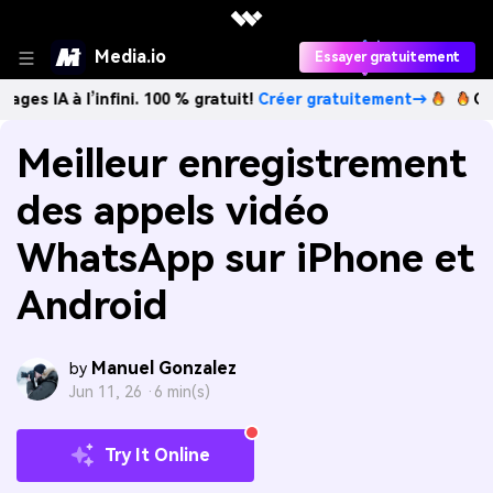
Media.io
Essayer gratuitement
l’infini. 100 % gratuit!
Créer gratuitement→
Créez des ima
Meilleur enregistrement
des appels vidéo
WhatsApp sur iPhone et
Android
Manuel Gonzalez
by
Jun 11, 26 ·
6 min(s)
Try It Online