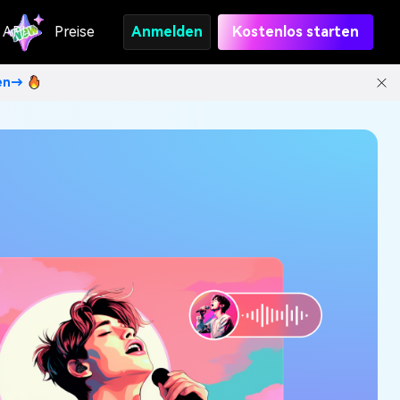
API
Preise
Anmelden
Kostenlos starten
ten→