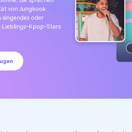
Stimme, die sprechen
tät von Jungkook
n singendes oder
s Lieblings-Kpop-Stars
eugen