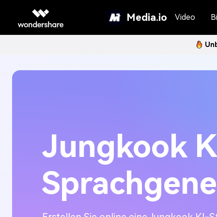
Media.io
Video
Bi
Unb
Jungkook K
Sprachgene