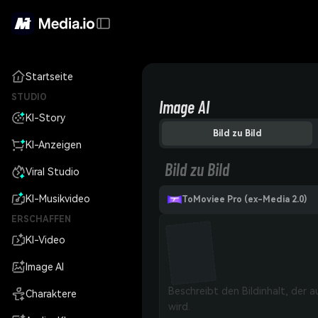
Startseite
STUDIO
Image AI
KI-Story
Bild zu Bild
KI-Anzeigen
Bild zu Bild
Viral Studio
KI-Musikvideo
ToMoviee Pro (ex-Media 2.0)
ERSCHAFFEN
KI-Video
Image AI
Charaktere