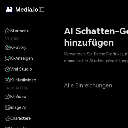
AI Schatten-Ge
Startseite
STUDIO
hinzufügen
KI-Story
Verwandeln Sie flache Produktauf
KI-Anzeigen
dramatischer Studioausleuchtung –
Viral Studio
KI-Musikvideo
Alle Einreichungen
ERSCHAFFEN
KI-Video
Image AI
Charaktere