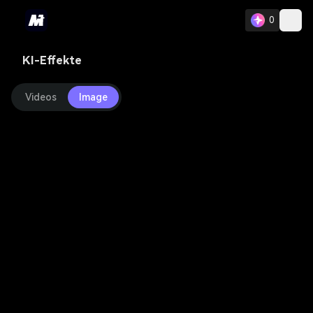
0
KI-Effekte
Videos
Image