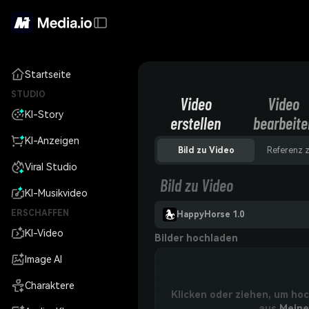
Startseite
STUDIO
Video
Video
KI-Story
erstellen
bearbeite
KI-Anzeigen
Bild zu Video
Referenz 
Viral Studio
Bild zu Video
KI-Musikvideo
ERSCHAFFEN
HappyHorse 1.0
KI-Video
Bilder hochladen
Image AI
Charaktere
Klicken oder ziehen, um ho
aus
Meine