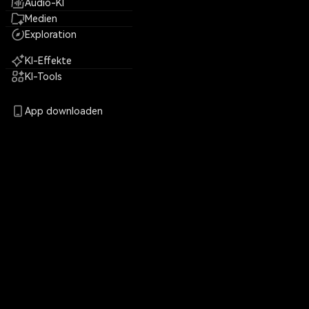
Audio-KI
Medien
Exploration
KI-Effekte
KI-Tools
App downloaden