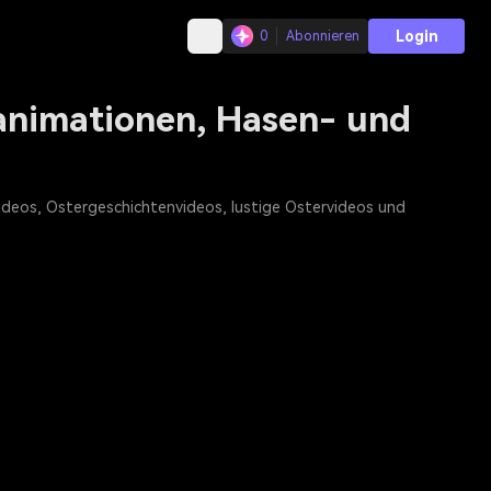
Login
0
Abonnieren
ranimationen, Hasen- und
videos, Ostergeschichtenvideos, lustige Ostervideos und