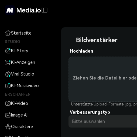
Startseite
Bildverstärker
STUDIO
KI-Story
Hochladen
KI-Anzeigen
Viral Studio
Ziehen Sie die Datei hier ode
KI-Musikvideo
ERSCHAFFEN
KI-Video
Unterstützte Upload-Formate: jpg, p
Verbesserungstyp
Image AI
Bitte auswählen
Charaktere