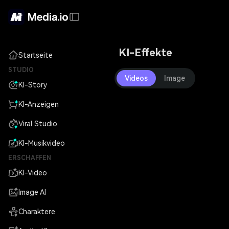
KI-Effekte
Startseite
STUDIO
Videos
Image
KI-Story
KI-Anzeigen
Viral Studio
KI-Musikvideo
ERSCHAFFEN
KI-Video
Image AI
Charaktere