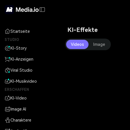
KI-Effekte
Startseite
STUDIO
Videos
Image
KI-Story
KI-Anzeigen
Viral Studio
KI-Musikvideo
ERSCHAFFEN
KI-Video
Image AI
Charaktere