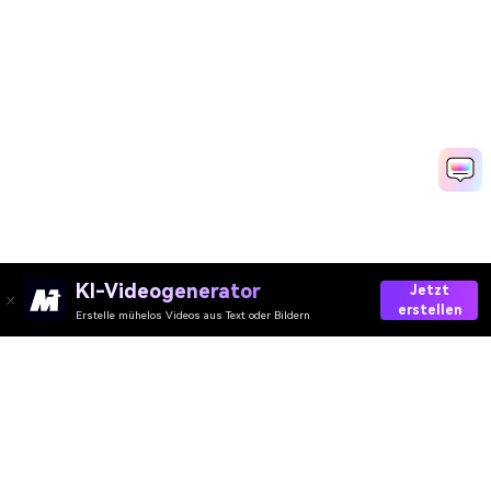
KI-Videogenerator
Jetzt
erstellen
Erstelle mühelos Videos aus Text oder Bildern
Try AI Vintage Filter Now
Media.io Online Tools Quality Rating：
4.7 (162,357 Votes)