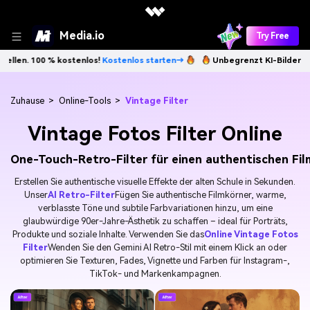
Media.io
Try Free
 % kostenlos!
Kostenlos starten→
Unbegrenzt KI-Bilder erstellen. 100
Zuhause
>
Online-Tools
>
Vintage Filter
Vintage Fotos Filter Online
One-Touch-Retro-Filter für einen authentischen Fi
Erstellen Sie authentische visuelle Effekte der alten Schule in Sekunden.
Unser
AI Retro-Filter
Fügen Sie authentische Filmkörner, warme,
verblasste Töne und subtile Farbvariationen hinzu, um eine
glaubwürdige 90er-Jahre-Ästhetik zu schaffen – ideal für Porträts,
Produkte und soziale Inhalte. Verwenden Sie das
Online Vintage Fotos
Filter
Wenden Sie den Gemini AI Retro-Stil mit einem Klick an oder
optimieren Sie Texturen, Fades, Vignette und Farben für Instagram-,
TikTok- und Markenkampagnen.