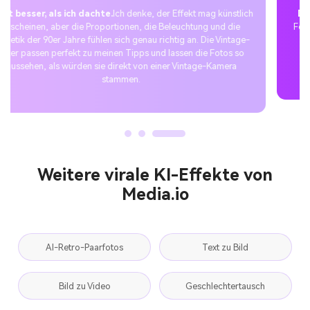
Die perfekte TikTok-Überraschung.
Ich habe den Vintage-
Foto-Trend ausprobiert und das Ergebnis auf TikTok geteilt. Die
Resonanz war atemberaubend – die Leute mochten die
nostalgische Atmosphäre und die realistische Bearbeitung im
filmischen Stil, und der Beitrag ging schnell viral.
Weitere virale KI-Effekte von
Media.io
AI-Retro-Paarfotos
Text zu Bild
Bild zu Video
Geschlechtertausch