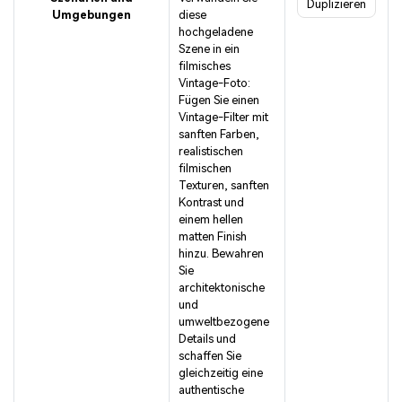
Duplizieren
Umgebungen
diese
hochgeladene
Szene in ein
filmisches
Vintage-Foto:
Fügen Sie einen
Vintage-Filter mit
sanften Farben,
realistischen
filmischen
Texturen, sanften
Kontrast und
einem hellen
matten Finish
hinzu. Bewahren
Sie
architektonische
und
umweltbezogene
Details und
schaffen Sie
gleichzeitig eine
authentische