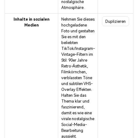
nostalgische
Atmosphäre.
Inhalte in sozialen
Nehmen Sie dieses
Duplizieren
Medien
hochgeladene
Foto und gestalten
Sie es mit den
beliebten
TikTok/Instagram-
Vintage-Filtern im
Stil: 90er Jahre
Retro-Ästhetik,
Filmkörnchen,
verblassten Töne
und subtilen VHS-
Overlay Effekten.
Halten Sie das
Thema klar und
faszinierend,
damit es wie eine
virale nostalgische
Social-Media-
Bearbeitung
aussieht.