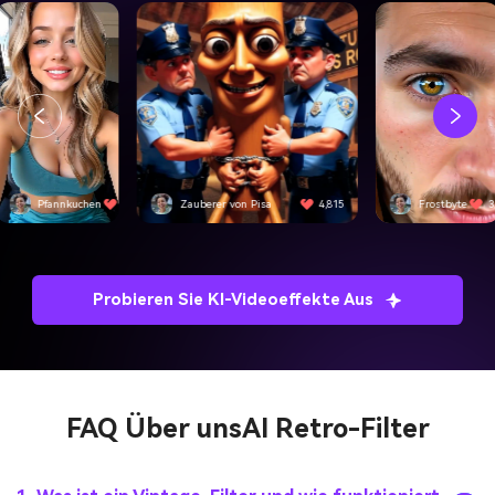
Pfannkuchen
4,501
Zauberer von Pisa
4,815
Frostbyte
3
Probieren Sie KI-Videoeffekte Aus
FAQ Über uns
AI Retro-Filter