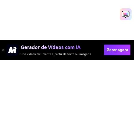
Gerador de Vídeos com IA
Gerar agora
Crie vídeos facilmente a partir de texto ou imagens
Create Your Toybox Now
Media.io Online Tools Quality Rating：
4.7 (162,357 Votes)
Gerador de Vídeo