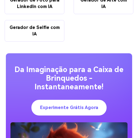
Gerador de Foto para
Gerador de Arte com
LinkedIn com IA
IA
Gerador de Selfie com
IA
Da Imaginação para a Caixa de
Brinquedos -
Instantaneamente!
Experimente Grátis Agora