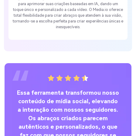
para aprimorar suas criações baseadas em IA, dando um
toque único e personalizado a cada vídeo. O Media.io oferece
total flexibilidade para criar abraços que atendem à sua visão,
tornando-se a escolha perfeita para criar experiências únicas e
inesquecíveis.
a,
Essa ferramenta transformou nosso
Te
de
conteúdo de mídia social, elevando
e o
a interação com nossos seguidores.
n
Os abraços criados parecem
autênticos e personalizados, o que
faz com que nossos seguidores se