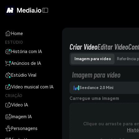
Home
ESTÚDIO
Criar Vídeo
Editar Vídeo
Con
História com IA
Imagem para vídeo
Referência 
Anúncios de IA
Imagem para vídeo
Estúdio Viral
Vídeo musical com IA
Seedance 2.0 Mini
CRIAÇÃO
Carregue uma imagem
Vídeo IA
Imagem IA
Clique ou arraste para e
Personagens
Histó