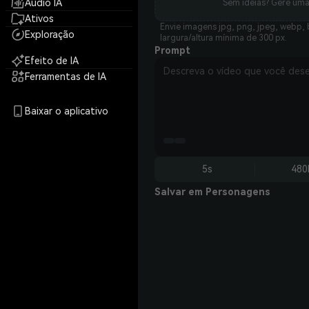
Áudio IA
Sem ideias? Gere um
Ativos
Envie imagens jpg, png, jpeg, webp, 
Exploração
largura/altura mínima de 300 px.
Prompt
Efeito de IA
Ferramentas de IA
Baixar o aplicativo
5s
480
Salvar em Personagens