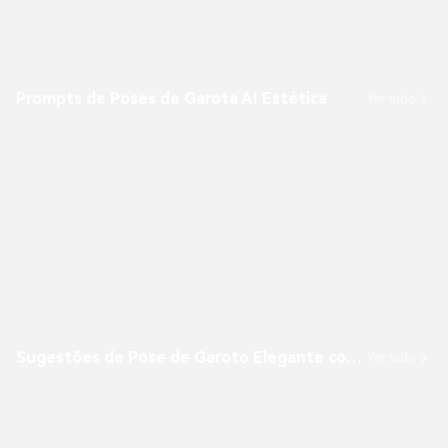
Prompts de Poses de Garota AI Estética
Ver tudo
Sugestões de Pose de Garoto Elegante com IA
Ver tudo