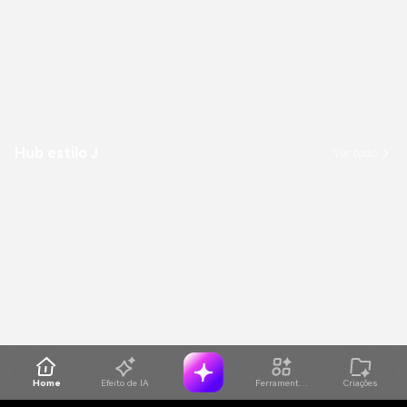
Hub estilo J
Ver tudo
Home
Efeito de IA
Ferramentas de IA
Criações