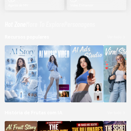
Agente de MV
Video Enhancer
Hot Zone
More To Explore
Personagens
Recursos populares
Ver tudo
História de Frutas com IA
Ver tudo