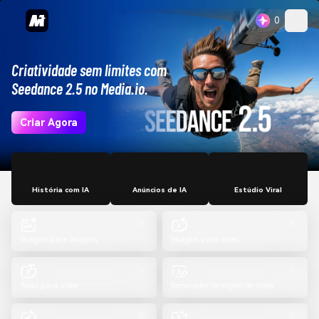
0
Criatividade sem limites com
Seedance 2.5 no Media.io.
Criar Agora
História com IA
Anúncios de IA
Estúdio Viral
Imagem para imagem
Imagem para vídeo
Texto para vídeo
Removedor de objeto de vídeo