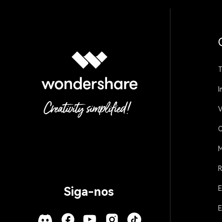
T
I
V
C
M
R
E
Siga-nos
E