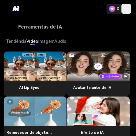
0
Ferramentas de IA
Tendência
Vídeo
Imagem
Áudio
AI Lip Sync
Avatar falante de IA
Removedor de objeto de vídeo
Efeito de IA