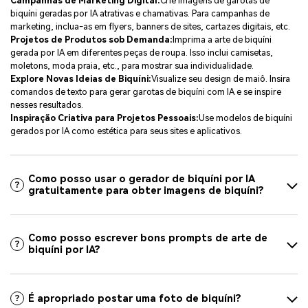
Campanhas de Marketing Digital:
Crie imagens de garotas de
biquíni geradas por IA atrativas e chamativas. Para campanhas de
marketing, inclua-as em flyers, banners de sites, cartazes digitais, etc.
Projetos de Produtos sob Demanda:
Imprima a arte de biquíni
gerada por IA em diferentes peças de roupa. Isso inclui camisetas,
moletons, moda praia, etc., para mostrar sua individualidade.
Explore Novas Ideias de Biquíni:
Visualize seu design de maiô. Insira
comandos de texto para gerar garotas de biquíni com IA e se inspire
nesses resultados.
Inspiração Criativa para Projetos Pessoais:
Use modelos de biquíni
gerados por IA como estética para seus sites e aplicativos.
Como posso usar o gerador de biquíni por IA
gratuitamente para obter imagens de biquíni?
Como posso escrever bons prompts de arte de
biquíni por IA?
É apropriado postar uma foto de biquíni?