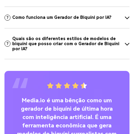
Como funciona um Gerador de Biquíni por IA?
Quais são os diferentes estilos de modelos de
biquíni que posso criar com o Gerador de Biquíni
por IA?
ma
Media.io é uma bênção como um
gerador de biquíni de última hora
lo
com inteligência artificial. É uma
e
de
ferramenta econômica que gera
modelos de biquíni surrealistas com