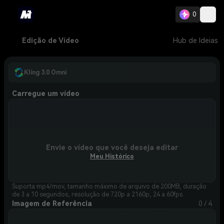
0
Edição de Vídeo
Hub de Ideias
Kling 3.0 Omni
Carregue um vídeo
Envie o vídeo que você deseja editar
Meu Histórico
Suporta mp4/mov, tamanho máximo de arquivo de 200MB, duração
de 3 a 10 segundos, resolução de 720p a 2160p, 24 a 60fps.
Imagem de Referência
0 / 4