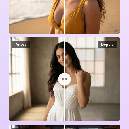
Antes
Depois
<
>