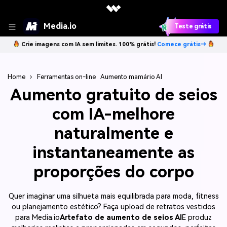
Media.io
Teste grátis
Crie imagens com IA sem limites. 100% grátis!
Comece grátis→
Home
›
Ferramentas on-line
Aumento mamário AI
Aumento gratuito de seios
com IA-melhore
naturalmente e
instantaneamente as
proporções do corpo
Quer imaginar uma silhueta mais equilibrada para moda, fitness
ou planejamento estético? Faça upload de retratos vestidos
para Media.io
Artefato de aumento de seios AI
E produz