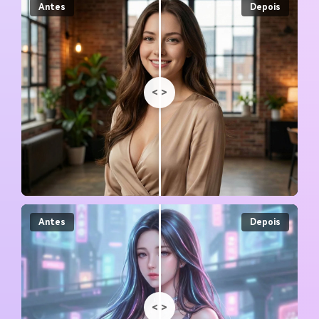
Antes
Depois
<
>
Antes
Depois
<
>