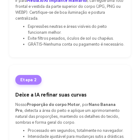
Ir para
Media.io AI Implante mamário
E carregue uma foto
frontal e vestida da parte superior do corpo (JPG, PNG ou
WEBP). Certifique-se de boa iluminação e postura
centralizada.
Expressões neutras e áreas visíveis do peito
funcionam melhor.
Evite filtros pesados, óculos de sol ou chapéus.
GRÁTIS-Nenhuma conta ou pagamento é necessário.
Etapa 2
Deixe a IA refinar suas curvas
Nosso
Proporção do corpo Motor
, por
Nano Banana
Pro
, detecta a área do peito e aplique um aprimoramento
natural das proporções, mantendo os detalhes do tecido,
sombras e forma geral do corpo.
Processado em segundos, totalmente no navegador.
Intensidade ajustável para mudanças sutis a drásticas.