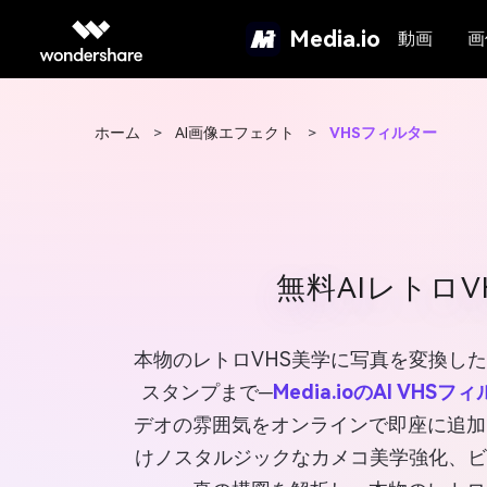
Media.io
動画
画
ホーム
>
AI画像エフェクト
>
VHSフィルター
無料AIレトロ
本物のレトロVHS美学に写真を変換し
スタンプまで─
Media.ioのAI VHSフ
デオの雰囲気をオンラインで即座に追加でき
けノスタルジックなカメコ美学強化、ビ