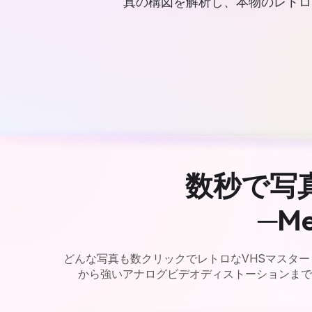
真の構図を解析し、本物のレトロ
数秒で写
─M
どんな写真も数クリックでレトロなVHSマスタ
から強いアナログビデオディストーションまで