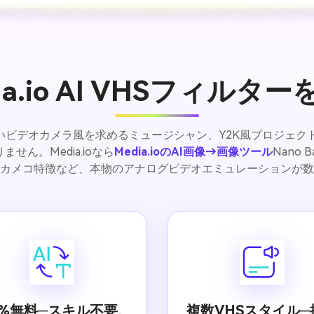
ia.io AI VHSフィルタ
ビデオカメラ風を求めるミュージシャン、Y2K風プロジェク
ん。Media.ioなら
Media.ioのAI画像→画像ツール
Nano
カメコ特徴など、本物のアナログビデオエミュレーションが数
0%無料─スキル不要、
複数VHSスタイル─