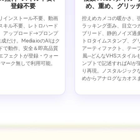
登録不要
め、重め、グリッ
リインストール不要、動画
控えめカメコの暖かさ、
スキル不要、レトロハード
ラッキング歪み、目立つ
。アップロード→プロンプ
ブリード、静的ノイズ過
成だけ。Media.ioのAIはク
トロタイムスタンプ、グ
ドで動作、安全＆即高品質
アーティファクト、テー
Sエフェクトが登録・ウォー
風─どんなVHSスタイル
ーマーク無しで利用可能。
ンプトで記述すればAIが
り再現。ノスタルジック
めからアナログなカオス