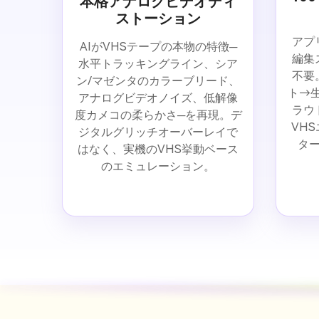
本格アナログビデオディ
ストーション
アプ
AIがVHSテープの本物の特徴─
編集
水平トラッキングライン、シア
不要
ン/マゼンタのカラーブリード、
ト→生
アナログビデオノイズ、低解像
ラウ
度カメコの柔らかさ─を再現。デ
VH
ジタルグリッチオーバーレイで
タ
はなく、実機のVHS挙動ベース
のエミュレーション。