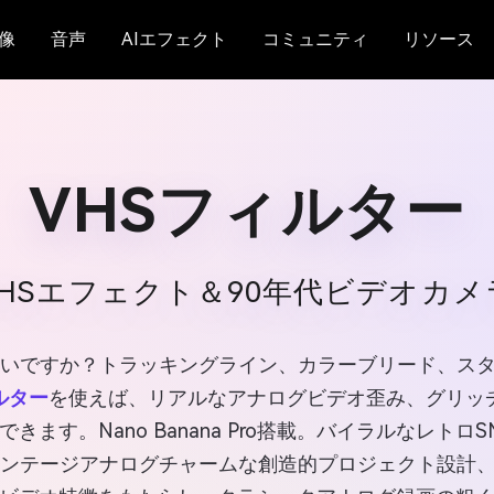
像
音声
AIエフェクト
コミュニティ
リソース
VHSフィルター
VHSエフェクト＆90年代ビデオカ
たいですか？トラッキングライン、カラーブリード、ス
ィルター
を使えば、リアルなアナログビデオ歪み、グリッ
ます。Nano Banana Pro搭載。バイラルなレト
ンテージアナログチャームな創造的プロジェクト設計、