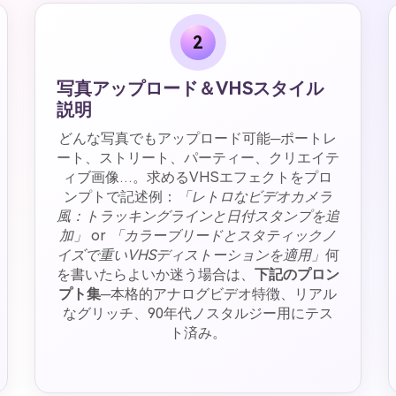
2
写真アップロード＆VHSスタイル
説明
どんな写真でもアップロード可能─ポートレ
ート、ストリート、パーティー、クリエイテ
ィブ画像…。求めるVHSエフェクトをプロ
ンプトで記述例：
「レトロなビデオカメラ
風：トラッキングラインと日付スタンプを追
加」
or
「カラーブリードとスタティックノ
イズで重いVHSディストーションを適用」
何
を書いたらよいか迷う場合は、
下記のプロン
プト集
─本格的アナログビデオ特徴、リアル
なグリッチ、90年代ノスタルジー用にテス
ト済み。