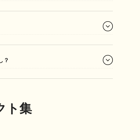
し？
ェクト集