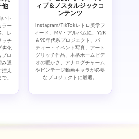
ィブ＆ノスタルジックコ
チ他
ンテンツ
強いト
Instagram/TikTokレトロ美学フ
カラー
ィード、MV・アルバム絵、Y2K
多、レ
＆90年代系プロジェクト、パー
リッチ
ティー・イベント写真、アート
プ劣化
グリッチ作品、本格ホームビデ
もプロ
オの暖かさ、アナログチャーム
望み通
やビンテージ動画キャラが必要
な控え
なプロジェクトに最適。
まで。