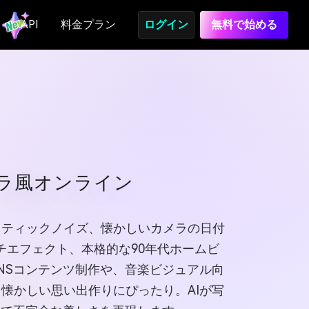
API
料金プラン
ログイン
無料で始める
メラ風オンライン
タティックノイズ、懐かしいカメラの日付
チエフェクト、本格的な90年代ホームビ
ロSNSコンテンツ制作や、音楽ビジュアル向
懐かしい思い出作りにぴったり。AIが写