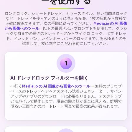
ーを使用する
ロングロック、ショートドレッド、カラースタイル、厚い自由形ロック
など、ドレッドを使ってどのように見えるかを、1枚の写真から数秒で
正確に確認できます。次の手順に従ってください。
Media.io の AI 画像
から画像へのツール
、以下の厳選されたプロンプトを使用して、クラシ
ックな肩までの長さのドレッドヘアからマイクロ ロック、ボブ ドレッ
ド、ドレッド バン、レインボー カラーのロックまで、あらゆるものを
試着して、髪に本当にこだわる前にしてください。
1
AI ドレッドロック フィルターを開く
へ行く
Media.io の AI 画像から画像へのツール
— 無料のブラウザ
ベースのドレッドヘアヘアスタイル試着ジェネレーター。サイン
アップやアプリのダウンロードは必要ありません。デスクトップ
とモバイルで動作します。現在の髪と顔が完全に見える、鮮明で
明るい正面向きのポートレート写真で最高の結果が得られます。