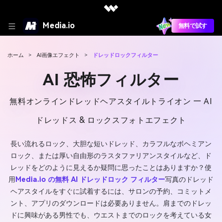
Media.io
無料で試す
ホーム
>
AI画像エフェクト
>
ドレッドロックフィルター
AI 恐怖フィルター
無料オンラインドレッドヘアスタイルトライオン — AI
ドレッドス & ロックスフォトエフェクト
長い流れるロック、大胆な短いドレッド、カラフルなボヘミアン
ロック、または厚い自由形のラスタファリアンスタイルなど、ド
レッドをどのように見えるか疑問に思ったことはありますか？使
用
Media.io の無料 AI ドレッドロック フィルター
写真のドレッド
ヘアスタイルをすぐに試着するには、サロンの予約、コミットメ
ント、アプリのダウンロードは必要ありません。肩までのドレッ
ドに興味がある男性でも、ウエストまでのロックを考えている女