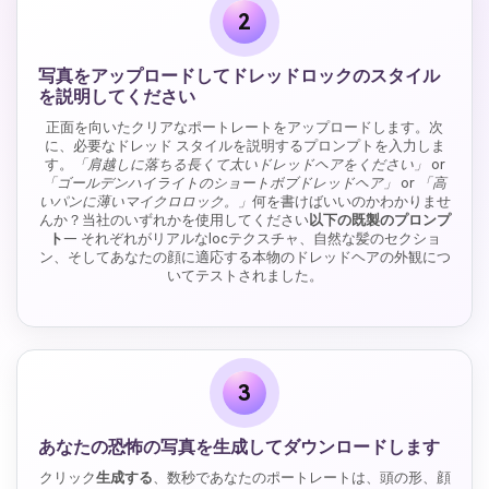
2
写真をアップロードしてドレッドロックのスタイル
を説明してください
正面を向いたクリアなポートレートをアップロードします。次
に、必要なドレッド スタイルを説明するプロンプトを入力しま
す。
「肩越しに落ちる長くて太いドレッドヘアをください」
or
「ゴールデンハイライトのショートボブドレッドヘア」
or
「高
いパンに薄いマイクロロック。」
何を書けばいいのかわかりませ
んか？当社のいずれかを使用してください
以下の既製のプロンプ
ト
— それぞれがリアルなlocテクスチャ、自然な髪のセクショ
ン、そしてあなたの顔に適応する本物のドレッドヘアの外観につ
いてテストされました。
3
あなたの恐怖の写真を生成してダウンロードします
クリック
生成する
、数秒であなたのポートレートは、頭の形、顔