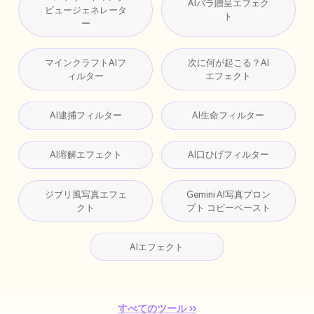
AIバラ贈呈エフェク
ビュージェネレータ
ト
ー
マインクラフトAIフ
次に何が起こる？AI
ィルター
エフェクト
AI逮捕フィルター
AI生命フィルター
AI溶解エフェクト
AI口ひげフィルター
ジブリ風写真エフェ
Gemini AI写真プロン
クト
プト コピーペースト
AIエフェクト
すべてのツール ››