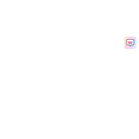
AIドレッドロックスフィルターを今すぐお試し→
Media.io Online Tools Quality Rating：
4.7 (162,357 Votes)
Popular Tools