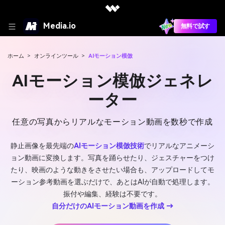
Media.io
無料で試す
ホーム
>
オンラインツール
>
AIモーション模倣
AIモーション模倣ジェネレ
ーター
任意の写真からリアルなモーション動画を数秒で作成
静止画像を最先端の
AIモーション模倣技術
でリアルなアニメーシ
ョン動画に変換します。写真を踊らせたり、ジェスチャーをつけ
たり、映画のような動きをさせたい場合も、アップロードしてモ
ーション参考動画を選ぶだけで、あとはAIが自動で処理します。
振付や編集、経験は不要です。
自分だけのAIモーション動画を作成 →