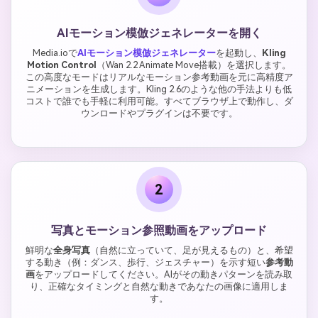
AIモーション模倣ジェネレーターを開く
Media.ioで
AIモーション模倣ジェネレーター
を起動し、
Kling
Motion Control
（Wan 2.2 Animate Move搭載）を選択します。
この高度なモードはリアルなモーション参考動画を元に高精度ア
ニメーションを生成します。Kling 2.6のような他の手法よりも低
コストで誰でも手軽に利用可能。すべてブラウザ上で動作し、ダ
ウンロードやプラグインは不要です。
2
写真とモーション参照動画をアップロード
鮮明な
全身写真
（自然に立っていて、足が見えるもの）と、希望
する動き（例：ダンス、歩行、ジェスチャー）を示す短い
参考動
画
をアップロードしてください。AIがその動きパターンを読み取
り、正確なタイミングと自然な動きであなたの画像に適用しま
す。