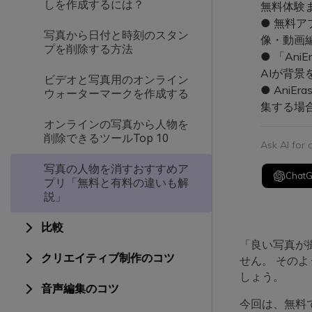
しを作成するには？
無料体験
● 無料
写真から日付と時刻のスタン
像・動画
プを削除する方法
● 「An
AIが背
ビデオと写真用のオンライン
● Ani
ウォーターマークを作成する
集する場
オンラインの写真から人物を
削除できるツールTop 10
Ask AI for
写真の人物を消すおすすめア
Chat
プリ「無料と有料の違いも解
説」
比較
「良い写真が
クリエイティブ制作のコツ
せん。 その
しょう。
音声編集のコツ
今回は、無料