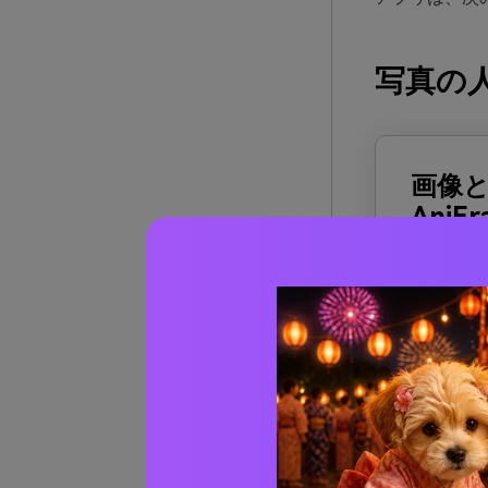
写真の人物
画像
AniEr
🔹写
🔹写真
🔹ウォ
🔹3つ
(パソコ
詳細