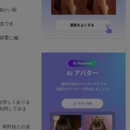
細かい画
消去でき、
を頻繁に編
は珍しくありま
利用してみま
。有料版との違