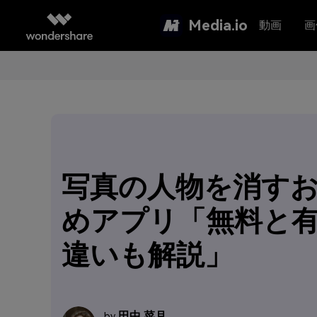
Media.io
動画
画
写真の人物を消す
めアプリ「無料と
違いも解説」
田中 菜月
by