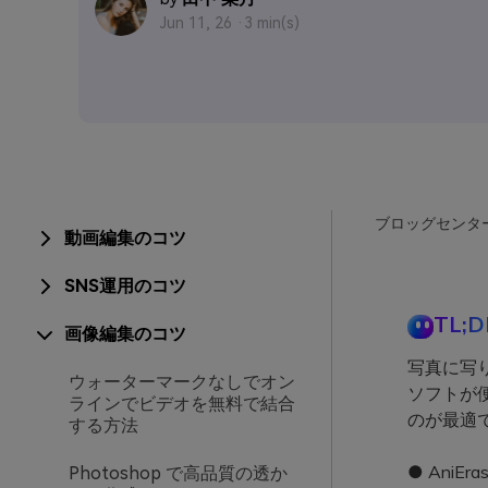
Jun 11, 26 ·
3 min(s)
ブロッグセンタ
動画編集のコツ
SNS運用のコツ
TL;D
画像編集のコツ
写真に写
ウォーターマークなしでオン
ソフトが
ラインでビデオを無料で結合
のが最適
する方法
● AniEr
Photoshop で高品質の透か