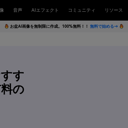
像
音声
AIエフェクト
コミュニティ
リソース
お盆AI画像を無制限に作成。100%無料！！
無料で始める→
おすす
有料の