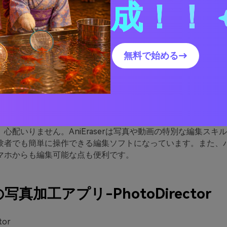
成！！
erは、写真と動画に映ってしまった人物や不要なテキストを消せるA
無料で始める→
ト以外にもあらゆる用途に対応しています。
ーマーク
シミ、シワ、ニキビ
の修正
「スキルが必要そう」「機械音痴の私には使いこなせない」な
心配いりません。AniEraserは写真や動画の特別な編集スキ
験者でも簡単に操作できる編集ソフトになっています。また、
マホからも編集可能な点も便利です。
写真加工アプリ-PhotoDirector