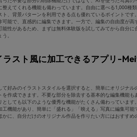
写った不要な部分の削除機能だけではなく、AIを使った写真の
に整えてくれる機能も備わっています。自由に選べる1,000種
スト、背景パターンを利用できる点も優れているポイントです
作可能で、直感的に編集できます。一方で、編集の自由度が高
可能性があるため、まずは無料体験版を試してみてから自分に
ょう。
ラスト風に加工できるアプリ-Mei
用して好みのイラストスタイルを選択すると、簡単にオリジナル
トを作成できます。不要な部分を除去する基本的な編集機能も
リとしても以下のような優秀な機能がたくさん備わっています
加工機能があり、簡単に「盛れる」「映える」写真に編集可能
ほかに、自分だけのオリジナル作品を作りたい方にはおすすめ