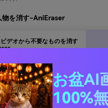
を消す-AniEraser
とビデオから不要なものを消す
aser
真やビデオの文字・人物を消す
やビデオからスタンプ等を消す
ーターマーク・透かしを消す
お盆AI
のプラットフォームで利用できる
ン、モバイルアプリ、オンライン)
100%
を見る