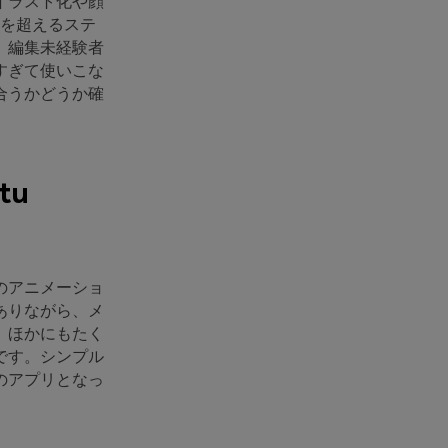
イラスト化や顔
類を超えるステ
。編集未経験者
すぎて使いこな
合うかどうか確
tu
のアニメーショ
ありながら、メ
。ほかにもたく
です。シンプル
のアプリとなっ