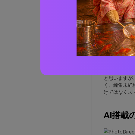
AniEras
人物やテキス
ウォータ
人の顔の
古い写真
編集と聞くと
と思いますが、
く、編集未経
けではなくス
AI搭載の