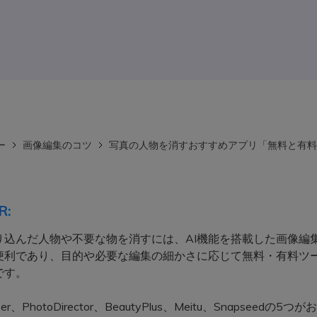
ー
画像編集のコツ
写真の人物を消すおすすめアプリ「無料と有料
R:
り込んだ人物や不要な物を消すには、AI機能を搭載した画像編
便利であり、目的や必要な編集の細かさに応じて無料・有料ツ
です。
aser、PhotoDirector、BeautyPlus、Meitu、Snapseedの5