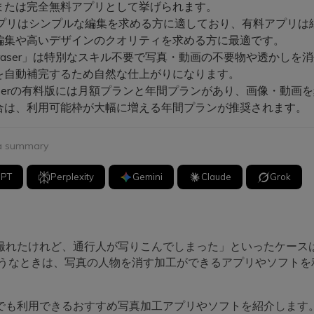
または完全無料アプリとして挙げられます。
アプリはシンプルな編集を求める方に適しており、有料アプリは
編集や高いデザインのクオリティを求める方に最適です。
iEraser」は特別なスキル不要で写真・動画の不要物や透かしを
景を自動補完するため自然な仕上がりになります。
Eraserの有料版には月額プランと年間プランがあり、画像・動画
合は、利用可能枠が大幅に増える年間プランが推奨されます。
 a summary
GPT
Perplexity
Gemini
Claude
Grok
撮れたけれど、通行人が写りこんでしまった」といったケース
ようなときは、写真の人物を消す加工ができるアプリやソフトを
でも利用できるおすすめ写真加工アプリやソフトを紹介します