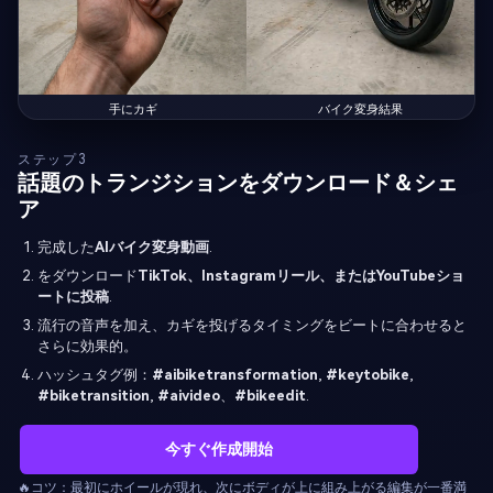
手にカギ
バイク変身結果
ステップ3
話題のトランジションをダウンロード＆シェ
ア
完成した
AIバイク変身動画
.
をダウンロード
TikTok、Instagramリール、またはYouTubeショ
ートに投稿
.
流行の音声を加え、カギを投げるタイミングをビートに合わせると
さらに効果的。
ハッシュタグ例：
#aibiketransformation
,
#keytobike
,
#biketransition
,
#aivideo
、
#bikeedit
.
今すぐ作成開始
🔥コツ：最初にホイールが現れ、次にボディが上に組み上がる編集が一番満