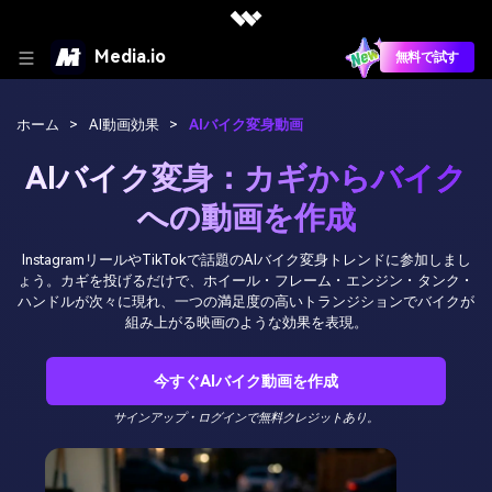
Media.io
無料で試す
ホーム
>
AI動画効果
>
AIバイク変身動画
AIバイク変身：カギからバイク
への動画を作成
InstagramリールやTikTokで話題のAIバイク変身トレンドに参加しまし
ょう。カギを投げるだけで、ホイール・フレーム・エンジン・タンク・
ハンドルが次々に現れ、一つの満足度の高いトランジションでバイクが
組み上がる映画のような効果を表現。
今すぐAIバイク動画を作成
サインアップ・ログインで無料クレジットあり。