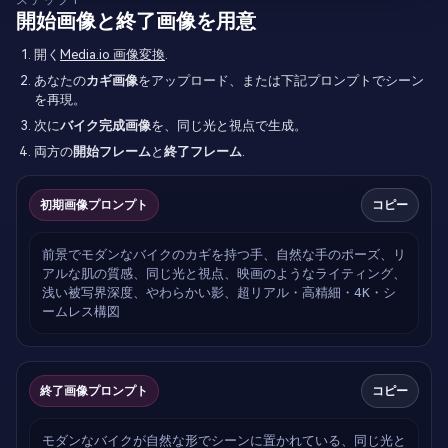
開始画像と終了画像を用意
開く
Media.io 画像変換
.
あなたの
カギ画像
をアップロード、または下記プロンプトでシーン
を再現。
次に
バイク完成画像
を、同じ光と視点で生成。
両方の
開始フレーム
と
終了フレーム
.
初期画像プロンプト
コピー
前景でモダンなバイクのカギを持つ手、自然な手のポーズ、リ
アルな肌の質感、同じ光と視点、映画のようなライティング、
浅い被写界深度、やわらかい影、超リアル・高精細・4K・シ
ームレス構図
終了画像プロンプト
コピー
モダンなバイクが自然な形でシーンに置かれている、同じ光と