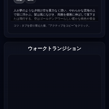
人が夢のような夕焼け空を重力なく漂い、やわらかな雲海の上
で宙に浮かぶ。髪は風になびき、両腕を優雅に伸ばして落下ま
たは飛行する。空はゴールデンアワーらしい暖かな桃色や黄金
色に染まり、下にはふんわりした雲の景色。光は柔らかくシネ
コツ：タブを切り替えた後、“アクティブをコピー”をクリック。
マティック。幻想的で夢のような雰囲気と、自由・無重力・安
らぎを感じる構図。フォトリアルでありながらマジックリアリ
ズムのタッチ。
ウォークトランジション