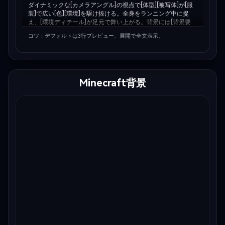
ダイナミックな[カメラアングル]の視点で[体型][被写体]が[服
装]で広い[色][環境]を駆け抜ける。全身をランニング中に捉
え、[環境ディテール]が足元で舞い上がる。背景には[背景要
素]が地平線に溶け込み、[空説明]の空。 [ライティング説明]の
コツ：デフォルトは3行プレビュー、展開で全文表示。
光で体や地面の質感が強調される。超高精細・シャープフォー
カス・シネマティックリアリズム。
Minecraft背景