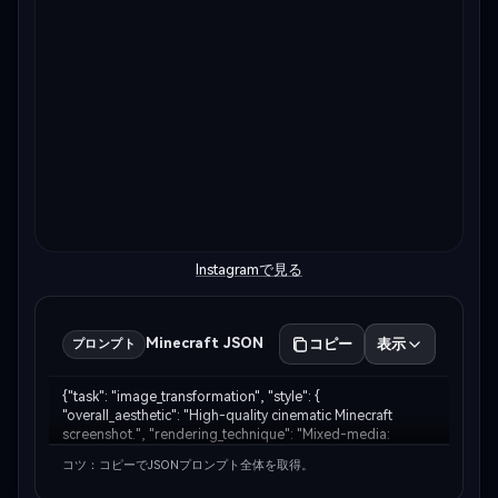
Instagramで見る
Minecraft JSON
コピー
表示
プロンプト
{"task": "image_transformation", "style": { 
"overall_aesthetic": "High-quality cinematic Minecraft 
screenshot.", "rendering_technique": "Mixed-media: 
Photorealistic subject embedded in a voxel-based 
コツ：コピーでJSONプロンプト全体を取得。
environment." }, "subject_rules": { "main_subject": "The 
huma…