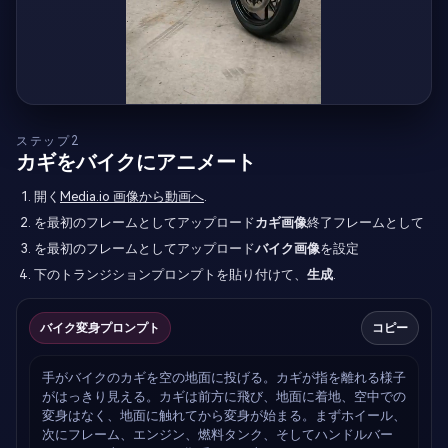
ステップ2
カギをバイクにアニメート
開く
Media.io 画像から動画へ
.
を最初のフレームとしてアップロード
カギ画像
終了フレームとして
を最初のフレームとしてアップロード
バイク画像
を設定
下のトランジションプロンプトを貼り付けて、
生成
.
バイク変身プロンプト
コピー
手がバイクのカギを空の地面に投げる。カギが指を離れる様子
がはっきり見える。カギは前方に飛び、地面に着地、空中での
変身はなく、地面に触れてから変身が始まる。まずホイール、
次にフレーム、エンジン、燃料タンク、そしてハンドルバー