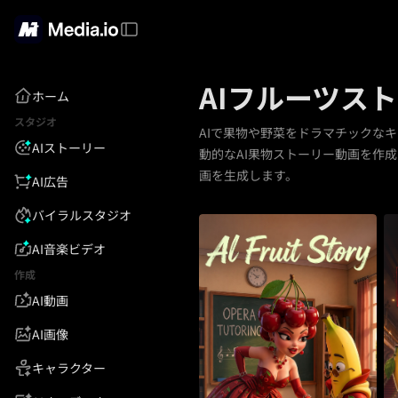
AIフルーツス
ホーム
スタジオ
AIで果物や野菜をドラマチックな
AIストーリー
動的なAI果物ストーリー動画を作成で
画を生成します。
AI広告
バイラルスタジオ
AI音楽ビデオ
作成
AI動画
AI画像
キャラクター