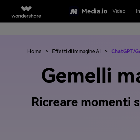
Media.io
Video
I
Home
>
Effetti di immagine AI
>
ChatGPT/Gem
Gemelli ma
Ricreare momenti se