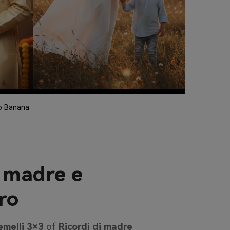
no Banana
 madre e
ro
Gemelli 3×3
of
Ricordi di madre