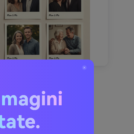
mmagini
itate.