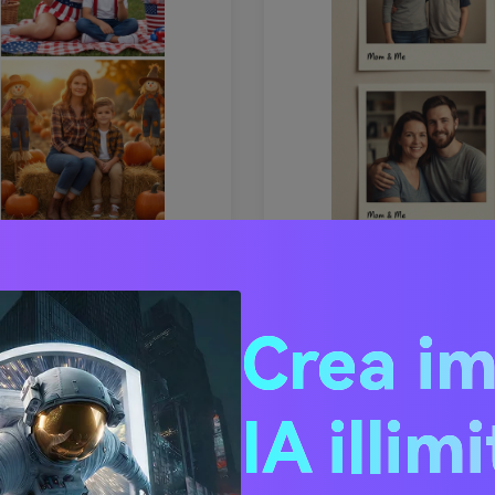
Crea La Mia Griglia Gemelli Madre E Figlio
Crea i
IA illim