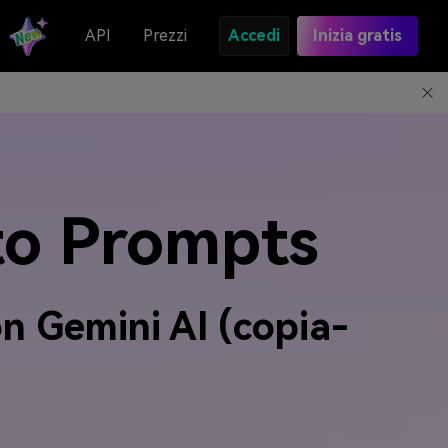
API
Prezzi
Accedi
Inizia gratis
oto Prompts
on Gemini AI (copia-