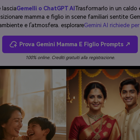
 lascia
Gemelli o ChatGPT AI
Trasformarlo in un caldo e
izionare mamma e figlio in scene familiari sentite Gemell
ambiente e l'atmosfera. esplorare
Gemini AI richiede pe
Prova Gemini Mamma E Figlio Prompts ↗
100% online. Crediti gratuiti alla registrazione.