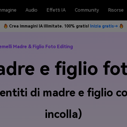
mmagine
Audio
Effetti IA
Community
Risorse
Crea immagini IA illimitate. 100% gratis!
Inizia gratis→
elli Madre & Figlio Foto Editing
dre e figlio f
ntiti di madre e figlio c
incolla)