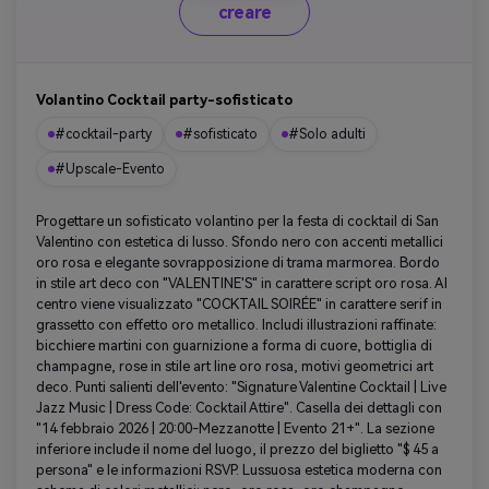
creare
Volantino Cocktail party-sofisticato
#cocktail-party
#sofisticato
#Solo adulti
#Upscale-Evento
Progettare un sofisticato volantino per la festa di cocktail di San
Valentino con estetica di lusso. Sfondo nero con accenti metallici
oro rosa e elegante sovrapposizione di trama marmorea. Bordo
in stile art deco con "VALENTINE'S" in carattere script oro rosa. Al
centro viene visualizzato "COCKTAIL SOIRÉE" in carattere serif in
grassetto con effetto oro metallico. Includi illustrazioni raffinate:
bicchiere martini con guarnizione a forma di cuore, bottiglia di
champagne, rose in stile art line oro rosa, motivi geometrici art
deco. Punti salienti dell'evento: "Signature Valentine Cocktail | Live
Jazz Music | Dress Code: Cocktail Attire". Casella dei dettagli con
"14 febbraio 2026 | 20:00-Mezzanotte | Evento 21+". La sezione
inferiore include il nome del luogo, il prezzo del biglietto "$ 45 a
persona" e le informazioni RSVP. Lussuosa estetica moderna con