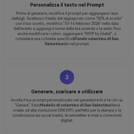
Personalizza il testo nel Prompt
Prima di generare, modifica il prompt per aggiungere i tuoi
dettagli. Sostituisci il testo del segnaposto come "50% di sconto"
con il tuo sconto, modifica "10-14 febbraio 2026" nella data
dell'evento e aggiungi il nome della tua azienda o la sede. Puoi
anche modificare i colori, aggiungere "RSVP by [date]", o
richiedere una richiesta specifica
Sfondo volantino di San
Valentino
stili nel prompt.
3
Generare, scaricare e utilizzare
Incolla il tuo prompt personalizzato nel generatore AI e fai clic su
"Genera". Il tuo
Modello di volantino di San Valentino
Verrà
creato ad alta risoluzione (300 DPI), perfetto per la stampa o la
condivisione sui social media, le newsletter e-mail o come inviti
digitali.