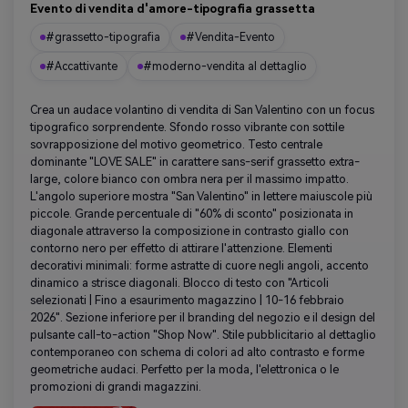
Evento di vendita d'amore-tipografia grassetta
#grassetto-tipografia
#Vendita-Evento
#Accattivante
#moderno-vendita al dettaglio
Crea un audace volantino di vendita di San Valentino con un focus
tipografico sorprendente. Sfondo rosso vibrante con sottile
sovrapposizione del motivo geometrico. Testo centrale
dominante "LOVE SALE" in carattere sans-serif grassetto extra-
large, colore bianco con ombra nera per il massimo impatto.
L'angolo superiore mostra "San Valentino" in lettere maiuscole più
piccole. Grande percentuale di "60% di sconto" posizionata in
diagonale attraverso la composizione in contrasto giallo con
contorno nero per effetto di attirare l'attenzione. Elementi
decorativi minimali: forme astratte di cuore negli angoli, accento
dinamico a strisce diagonali. Blocco di testo con "Articoli
selezionati | Fino a esaurimento magazzino | 10-16 febbraio
2026". Sezione inferiore per il branding del negozio e il design del
pulsante call-to-action "Shop Now". Stile pubblicitario al dettaglio
contemporaneo con schema di colori ad alto contrasto e forme
geometriche audaci. Perfetto per la moda, l'elettronica o le
promozioni di grandi magazzini.