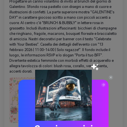
Progettare un carino volantino di invito al brunch del giorno di
Galentino. Sfondo rosa pastello con disegni a mano di cuore e
illustrazioni di confetti. La parte superiore mostra "GALENTINE's
DAY" in carattere giocoso scritto a mano con piccoli accenti a
cuore. Al centro c'è "BRUNCH & BUBBLY" in lettere rosa in
grassetto. Includi illustrazioni affascinanti: bicchieri di champagne
che ringhiano, fragole, macarons, bouquet floreale e braccialetto
di amicizia. Nastri decorativi per banner con il testo "Celebrate
with Your Besties". Casella dei dettagli dell'evento con "13
febbraio 2026 | 11:00-14:00 | Solo ragazze!". Il fondo include il
luogo, le informazioni RSVP e lo slogan "Porta il tuo BFF".
Divertente estetica femminile con morbidi effetti di acquerello e
allegra tavolozza di colori: blush rosa, corallo, verde menta,
accenti dorati.