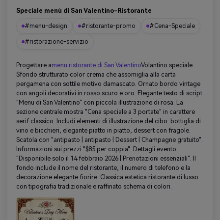
Speciale menù di San Valentino-Ristorante
#menu-design
#ristorante-promo
#Cena-Speciale
#ristorazione-servizio
Progettare a
menu ristorante di San Valentino
Volantino speciale.
Sfondo strutturato color crema che assomiglia alla carta
pergamena con sottile motivo damascato. Ornato bordo vintage
con angoli decorativi in rosso scuro e oro. Elegante testo di script
"Menu di San Valentino" con piccola illustrazione di rosa. La
sezione centrale mostra "Cena speciale a 3 portate" in carattere
serif classico. Includi elementi di illustrazione del cibo: bottiglia di
vino e bicchieri, elegante piatto in piatto, dessert con fragole.
Scatola con "antipasto | antipasto | Dessert | Champagne gratuito".
Informazioni sui prezzi "$85 per coppia". Dettagli evento
"Disponibile solo il 14 febbraio 2026 | Prenotazioni essenziali". Il
fondo include il nome del ristorante, il numero di telefono e la
decorazione elegante fiorire. Classica estetica ristorante di lusso
con tipografia tradizionale e raffinato schema di colori.