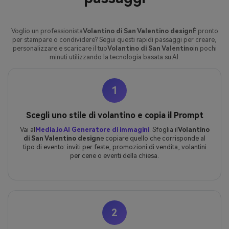
Voglio un professionista
Volantino di San Valentino design
È pronto
per stampare o condividere? Segui questi rapidi passaggi per creare,
personalizzare e scaricare il tuo
Volantino di San Valentino
in pochi
minuti utilizzando la tecnologia basata su AI.
1
Scegli uno stile di volantino e copia il Prompt
Vai al
Media.io AI Generatore di immagini
. Sfoglia il
Volantino
di San Valentino design
e copiare quello che corrisponde al
tipo di evento: inviti per feste, promozioni di vendita, volantini
per cene o eventi della chiesa.
2