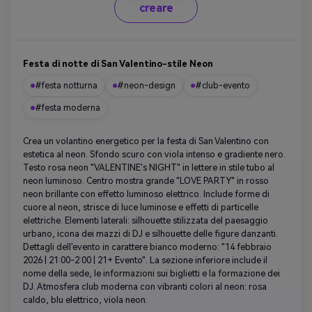
creare
Festa di notte di San Valentino-stile Neon
#festa notturna
#neon-design
#club-evento
#festa moderna
Crea un volantino energetico per la festa di San Valentino con
estetica al neon. Sfondo scuro con viola intenso e gradiente nero.
Testo rosa neon "VALENTINE's NIGHT" in lettere in stile tubo al
neon luminoso. Centro mostra grande "LOVE PARTY" in rosso
neon brillante con effetto luminoso elettrico. Include forme di
cuore al neon, strisce di luce luminose e effetti di particelle
elettriche. Elementi laterali: silhouette stilizzata del paesaggio
urbano, icona dei mazzi di DJ e silhouette delle figure danzanti.
Dettagli dell'evento in carattere bianco moderno: "14 febbraio
2026 | 21:00-2:00 | 21+ Evento". La sezione inferiore include il
nome della sede, le informazioni sui biglietti e la formazione dei
DJ. Atmosfera club moderna con vibranti colori al neon: rosa
caldo, blu elettrico, viola neon.