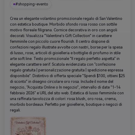
#shopping-evento
Crea un elegante volantino promozionale regalo di San Valentino
con estetica boutique. Morbido sfondo rosa rosso con sottile
motivo floreale filigrana. Cornice decorativa in oro con angoli
decorati. Visualizza "Valentine's Gift Collection" in carattere
femminile con piccolo cuore flourish. Il centro dispone di
confezioni regalo illustrate avvolte con nastri, borse per la spesa
di lusso, rose, articoli di gioielleria e bottiglie di profumo in stile
arte soft line. Testo promozionale "Il regalo perfetto aspetta" in
elegante carattere serif. Scatola evidenziata con "confezione
regalo gratuita | personalizzazione gratuita | spedizione espressa
disponibile". Distintivo di offerta speciale "Spendi $100, ottieni $25
di sconto" in disegno circolare oro rosa. Include il nome del
negozio, "Acquista Online o In negozio", intervallo di date "1-14
febbraio 2026" e URL del sito web. Estetica di lusso femminile con
una raffinata tavolozza di colori: rosa blush, oro rosa, crema,
morbido bordeaux. Perfetto per gioiellerie, boutique o negozi di
regali.