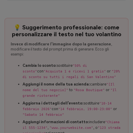
💡 Suggerimento professionale: come
personalizzare il testo nel tuo volantino
Invece di modificare l'immagine dopo la generazione
,
modificare il testo del prompt prima di generare. Ecco gli
esempi:
Cambia lo sconto:
sostituire
"50% di
con
or
sconto"
"Acquista 1 e ricevi 1 gratis"
"20%
di sconto su tutti i regali di San Valentino"
Aggiungi il nome della tua azienda:
cambiare
"[Il
to
or
nome del tuo negozio]"
"Rosa Boutique"
"Il
grande ristorante"
Aggiorna i dettagli dell'evento:
sostituire
"10-14
con
or
febbraio 2026"
"14 febbraio, 19:00-23:00"
"Sabato 14 febbraio"
Aggiungi informazioni di contatto:
includere
"Chiama
,
, o
il 555-1234"
"www.yourwebsite.com"
"123 strada