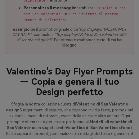
nel prompt
principale"
Personalizza il messaggio:
cambiare
"Unisciti a noi
to
per San Valentino"
"Sei invitato al nostro
Brunch di Galentino"
esempio:
Se il prompt originale dice
"Top displays 'VALENTINE's
DAY SALE'"
, cambialo in
"Top displays' Saldi di San Valentino-30%
di sconto sui gioielli'"
Per ottenere esattamente ciò di cui hai
bisogno!
Valentine's Day Flyer Prompts
— Copia e genera il tuo
Design perfetto
Sfoglia la nostra collezione curata di
Volantino di San Valentino
design
Suggerimenti di seguito, che coprono inviti a feste, promozioni
aziendali, menu di ristoranti, eventi della chiesa e altro ancora. Ogni
prompt è ottimizzato per creare professionali
Modelli di volantini di
San Valentino
con stupefacente
Volantino di San Valentino sfondi
.
Basta copiare il prompt, personalizzare i dettagli del testo e generare il