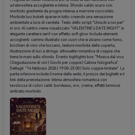
un'atmosfera accogliente e intima. Sfondo caldo scuro con
morbido gradiente da prugna intensa a marrone cioccolato.
Morbide luci bokeh sparse in tutto creando una sensazione
ambientale a luce di candela. Testo dello script "Unisciti a noi per"
in oro. Al centro viene visualizzato "VALENTINE's DATE NIGHT" in
elegante carattere serif con effetto soft glow. Include elementi
accoglienti: camino illustrato con cuori che si alzano come fumo,
bicchieri di vino che toccano, texture morbida della coperta,
illustrazione di luci a stringa. silhouette romantica di coppia che
tiene le mani sullo sfondo. Evento highlights box: "Musica dal vivo
| Degustazione di vini | Giochi per coppie | Cabina fotografica".
Dettagli: "14 febbraio 2026 | 19:00-23:00 | Solo coppie limitate". La
parte inferiore include il nome della sede, il prezzo dei biglietti e il
link della prenotazione. Intima atmosfera romantica con
tavolozza di colori caldi: bordeaux, oro, crema, effetti luminosi
ambrato morbido.