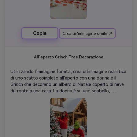
tubazioni. La scena complessiva è luminosa e festosa, 
con una tavolozza di colori natalizi dominante. Non 
cambiare i miei tratti facciali.
Copia
Crea un'immagine simile ↗
All'aperto Grinch Tree Decorazione
Utilizzando l'immagine fornita, crea un'immagine realistica 
di uno scatto completo all'aperto con una donna e il 
Grinch che decorano un albero di Natale coperto di neve 
di fronte a una casa. La donna è su uno sgabello, 
indossa una giacca rossa brillante, leggings bianchi e 
parauricolari rossi, tenendo in mano un ornamento 
natalizio. Il Grinch, anch'esso in giacca rossa, è accanto a 
lei, con in mano una scatola di ornamenti colorati. Sta 
aggrottando la fronte. La casa dietro di loro è adornata 
con luci natalizie festive, e l'intera scena è coperta da 
una fresca coperta di neve. L'illuminazione è morbida, 