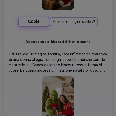
ornamenti natalizi sono sparsi sul pavimento. L'intera 
immagine è dominata dai toni verdi, dallo sfondo agli 
outfit. Risoluzione 8K ultra-nitida, rapporto aspetto 
verticale 9:16, fotografia professionale in studio con 
Copia
Crea un'immagine simile ↗
composizione meravigliosamente bilanciata.
Decorazione di biscotti Grinch in cucina
Utilizzando l'immagine fornita, crea un'immagine realistica 
di una donna allegra con lunghi capelli biondi che sorride 
mentre lei e il Grinch decorano biscotti rossi a forma di 
cuore. La donna indossa un maglione natalizio rosso con 
motivi di fiocchi di neve bianchi. Il Grinch, con la sua 
caratteristica pelliccia verde, indossa un grembiule rosso 
vivace con la scritta "MEAN ONE". Ha una fronte 
aggrottata sul viso. Si trovano in una cucina con scaffali 
decorati di Natale e un albero di Natale abbinato 
adornato con luci sullo sfondo. Sul piano di lavoro 
bianco, ci sono diversi biscotti glassati, due tazze di 
Babbo Natale con panna montata e sacchetti per 