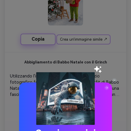
suggerendo sia la mattina presto che il tardo 
pomeriggio, esaltando l'atmosfera accogliente e festosa. 
Non cambiare i miei tratti facciali.
Copia
Crea un'immagine simile ↗
Abbigliamento di Babbo Natale con il Grinch
Utilizzando l'immagine fornita, crea un servizio 
fotografico festivo con una donna in un outfit di Babbo 
Natale rosso con finiture bianche, una cintura nera e una 
fascia abbinata, che colpisce una posa giocosa con una 
gamba sollevata. Ha lunghi capelli biondi e un sorriso 
luminoso. Accanto a lei c'è una persona in un completo 
costume di Grinch, completo di pelliccia verde, una 
maschera di Grinch e un vestito rosso di Babbo Natale 
con finiture bianche e una cintura nera. Si stanno 