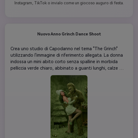
Instagram, TikTok o invialo come un giocoso auguro di festa.
Nuovo Anno Grinch Dance Shoot
Crea uno studio di Capodanno nel tema "The Grinch" 
utilizzando l'immagine di riferimento allegata. La donna 
indossa un mini abito corto senza spalline in morbida 
pelliccia verde chiaro, abbinato a guanti lunghi, calze 
senza pelliccia e un cappello a maglia soffice abbinato. I 
suoi capelli sono stilati in grandi ricci voluminosi e tinti di 
verde. Indossa un trucco glamour in stile Western per 
abbinarsi perfettamente al tema. The Grinch: un alto 
personaggio mostro verde che odia il Natale, 
rappresentato in un costume cinematografico altamente 
realistico completamente ricoperto di lunga e morbida 
pelliccia verde (da Come il Grinch ha rubato il Natale!). 
Pose & Interazione (scena di danza): i due stanno 
posando come se stessero ballando. La Grinch sta 