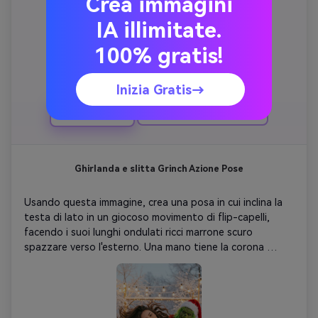
Crea immagini
abbracciando, con il braccio del Grinch intorno alla spalla 
della donna e il suo braccio intorno alla sua vita. Sono 
IA illimitate.
posizionati davanti ad un albero di Natale decorato con 
ornamenti rossi e argenti, e una varietà di regali di Natale 
100% gratis!
avvolti nei colori rosso, verde e bianco sono impilati 
attorno alla base dell'albero. Una piccola figura di 
Inizia Gratis→
pupazzo di neve è visibile tra i regali. Sullo sfondo, a 
sinistra, è appeso un cartello bianco con bordo rosso che 
Copia
Crea un'immagine simile ↗
recita "'Tis the Season" in lettere festive. L'ambiente 
complessivo è luminoso, creando un'atmosfera allegra per 
le vacanze. Non cambiare i miei tratti facciali.
Ghirlanda e slitta Grinch Azione Pose
Usando questa immagine, crea una posa in cui inclina la 
testa di lato in un giocoso movimento di flip-capelli, 
facendo i suoi lunghi ondulati ricci marrone scuro 
spazzare verso l'esterno. Una mano tiene la corona 
mentre l'altra appoggia leggermente sulla slitta. Il Grinch 
spinge con eccitazione esagerata. Le calde luci delle 
feste brillano dietro di loro. Non cambiare le 
caratteristiche del viso.