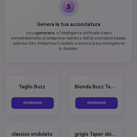
3
Genera la tua acconciatura
clicca
generare
, e l'intelligenza artificiale creerà
immediatamente un'anteprima realistica dell'acconciatura basata
sulla tua foto. Anteprima il risultato e scarica la tua immagine se
lo desideri.
Taglio Buzz
Bionda Buzz Taglio
prima
dopo
prima
dopo
GENERARE
GENERARE
classico ondulato
grigio Taper sbiadimento