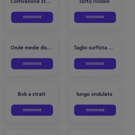
Coltivazione strutturata
corto ricciolo
prima
dopo
prima
dopo
GENERARE
GENERARE
Onde medie disordinate
Taglio surfista disordinato
prima
dopo
prima
dopo
GENERARE
GENERARE
Bob a strati
lungo ondulato
prima
dopo
prima
dopo
GENERARE
GENERARE