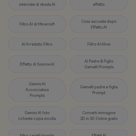
interviste di strada AI
effetto
Cosa succede dopo
Filtro AI di Minecraft
Effetto AI
AI Arrestato Filtro
Filtro AI Alive
AI Padre & Figlio
Effetto di fusione AI
Gemelli Prompts
Gemini AI
Gemelli padre e figlia
Acconciatura
Prompt
Prompts
Gemini AI foto
Converti immagine
richiede copia incolla
2D in 3D Online gratis
filtro capelli biondo
Effetti AI