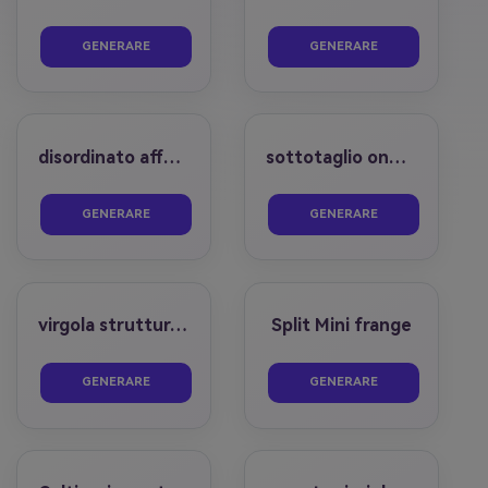
prima
dopo
prima
dopo
GENERARE
GENERARE
disordinato affusolato sbiadimento
sottotaglio ondulato
prima
dopo
prima
dopo
GENERARE
GENERARE
virgola strutturata
Split Mini frange
prima
dopo
prima
dopo
GENERARE
GENERARE