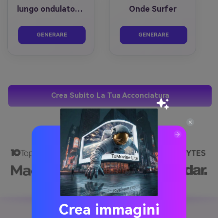
lungo ondulato biondo
Onde Surfer
prima
dopo
prima
dopo
GENERARE
GENERARE
Crea Subito La Tua Acconciatura
Crea immagini