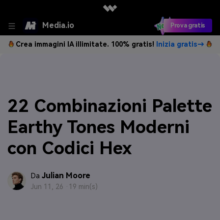
Media.io
Prova gratis
Crea immagini IA illimitate. 100% gratis!
Inizia gratis→
22 Combinazioni Palette
Earthy Tones Moderni
con Codici Hex
Julian Moore
Da
Jun 11, 26 ·
19 min(s)