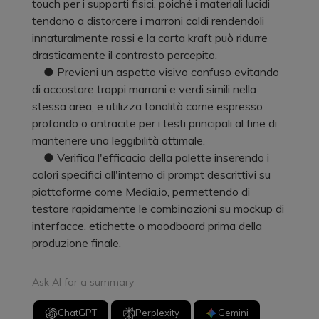
touch per i supporti fisici, poiché i materiali lucidi
tendono a distorcere i marroni caldi rendendoli
innaturalmente rossi e la carta kraft può ridurre
drasticamente il contrasto percepito.
● Previeni un aspetto visivo confuso evitando
di accostare troppi marroni e verdi simili nella
stessa area, e utilizza tonalità come espresso
profondo o antracite per i testi principali al fine di
mantenere una leggibilità ottimale.
● Verifica l'efficacia della palette inserendo i
colori specifici all'interno di prompt descrittivi su
piattaforme come Media.io, permettendo di
testare rapidamente le combinazioni su mockup di
interfacce, etichette o moodboard prima della
produzione finale.
Ask AI for a summary
ChatGPT
Perplexity
Gemini