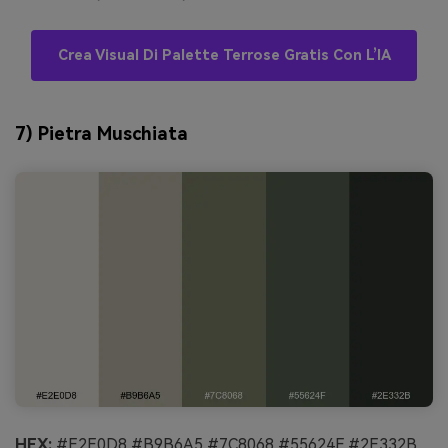
Crea Visual Di Palette Terrose Gratis Con L’IA
7) Pietra Muschiata
HEX:
#E2E0D8 #B9B6A5 #7C8068 #55624F #2E332B