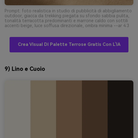
Prompt: foto realistica in studio di pubblicità di abbigliamento
outdoor, giacca da trekking piegata su sfondo sabbia pulita,
tonalità terracotta predominanti e marrone caldo con sottili
accenti beige, luce soffusa direzionale, ombra minima --ar 4:3
Crea Visual Di Palette Terrose Gratis Con L’IA
9) Lino e Cuoio