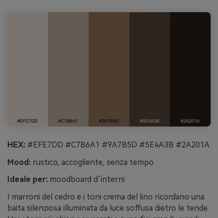
HEX:
#EFE7DD #C7B6A1 #9A7B5D #5E4A3B #2A201A
Mood:
rustico, accogliente, senza tempo
Ideale per:
moodboard d’interni
I marroni del cedro e i toni crema del lino ricordano una
baita silenziosa illuminata da luce soffusa dietro le tende.