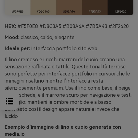
HEX:
#F5F0E8 #D8C3A5 #B08A6A #7B5A43 #2F2620
Mood:
classico, caldo, elegante
Ideale per:
interfaccia portfolio sito web
Il lino cremoso e i ricchi marroni del cuoio creano una
sensazione raffinata e tattile. Queste tonalità terrose
sono perfette per interfacce portfolio in cui vuoi che le
immagini risaltino mentre l’interfaccia resta
silenziosamente premium. Usa il lino come base, il beige
per le schede, e il marrone scuro per navigazione e testi.
Consiglio: mantieni le ombre morbide e a basso
contrasto così il design appare naturale invece che
lucido.
Esempio d’immagine di lino e cuoio generata con
media.io