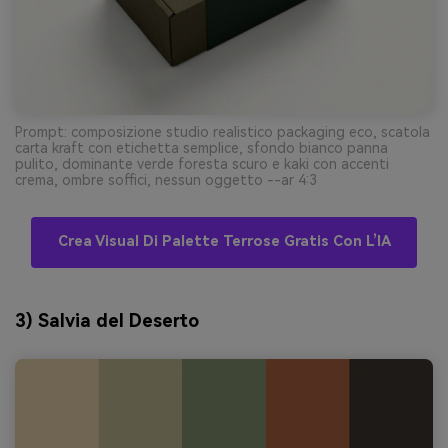
Prompt: composizione studio realistico packaging eco, scatola
carta kraft con etichetta semplice, sfondo bianco panna
pulito, dominante verde foresta scuro e kaki con accenti
crema, ombre soffici, nessun oggetto --ar 4:3
Crea Visual Di Palette Terrose Gratis Con L’IA
3) Salvia del Deserto