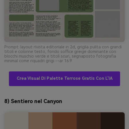
Prompt: layout rivista editoriale in 2d, griglia pulita con grandi
titoli e colonne testo, fondo soffice greige dominante con
blocchi muschio verde e titoli scuri, segnaposto fotografia
minimal come riquadri grigi --ar 16:9
Crea Visual Di Palette Terrose Gratis Con L’IA
8) Sentiero nel Canyon