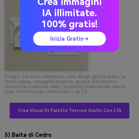
Crea immagini
IA illimitate.
100% gratis!
Inizia Gratis→
Prompt: set inviti matrimonio come design grafico pulito su
fondo crema, tipografia elegante, accenti d’inchiostro
terracotta e marrone caldo, ornamenti lineari minimi, niente
mani, niente tavolo, niente foto --ar 3:4
Crea Visual Di Palette Terrose Gratis Con L’IA
5) Baita di Cedro