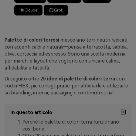
Claude
Grok
Palette di colori terrosi
mescolano toni neutri radicati
con accenti caldi e naturali—pensa a terracotta, sabbia,
oliva, corteccia ed espresso. Sono una scelta moderna
per marchi e layout che vogliono comunicare calma,
affidabilità e tattilità.
Di seguito oltre 20
idee di palette di colori terra
con
codici HEX, più consigli pratici per abbinarle e utilizzarle
su branding, interni, packaging e contenuti social.
In questo articolo
Perché le palette di colori terra funzionano
così bene
Oltre 20 idee per palette di colori terrosi (con