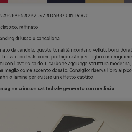
 #F2E9E4 #2B2D42 #D6B370 #6D6875
classico, raffinato
anding di lusso e cancelleria
inato da candele, queste tonalità ricordano velluti, bordi dorati
 il rosso cardinale come protagonista per loghi o monogrammi
mi con l’avorio caldo. Il carbone aggiunge struttura moderna,
a meglio come accento dosato. Consiglio: riserva l’oro ai picco
mbri o lamina per evitare un effetto caotico.
mmagine crimson cattedrale generato con media.io