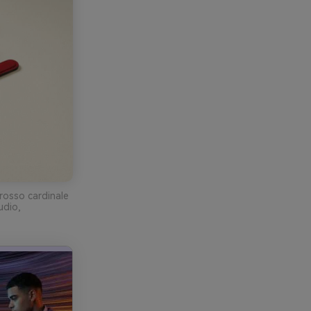
 rosso cardinale
udio,