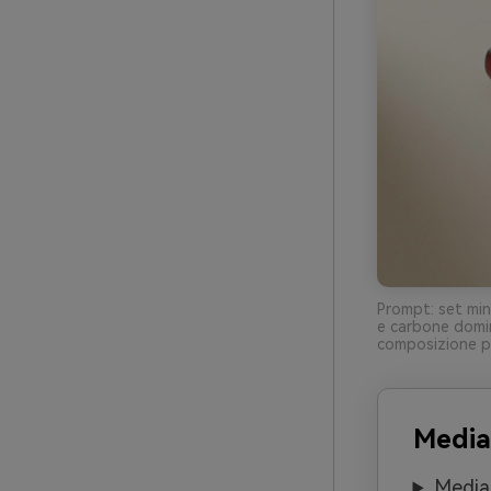
Prompt: set mini
e carbone domina
composizione pu
Media
Media.