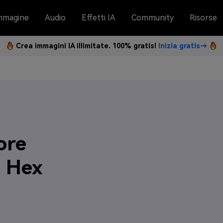
mmagine
Audio
Effetti IA
Community
Risorse
Crea immagini IA illimitate. 100% gratis!
Inizia gratis→
ore
i Hex