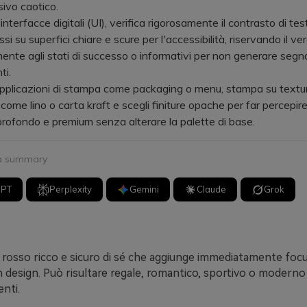
sivo caotico.
erfacce digitali (UI), verifica rigorosamente il contrasto di test
ssi su superfici chiare e scure per l'accessibilità, riservando il verd
ente agli stati di successo o informativi per non generare segna
ti.
licazioni di stampa come packaging o menu, stampa su textu
ome lino o carta kraft e scegli finiture opache per far percepire i
rofondo e premium senza alterare la palette di base.
 a summary
GPT
Perplexity
Gemini
Claude
Grok
n rosso ricco e sicuro di sé che aggiunge immediatamente foc
 design. Può risultare regale, romantico, sportivo o moderno
nti.