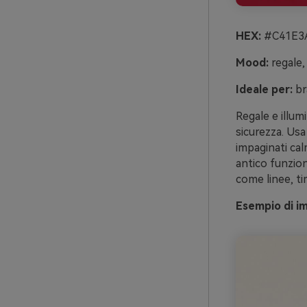
HEX:
#C41E3A
Mood:
regale, 
Ideale per:
br
Regale e illum
sicurezza. Usa
impaginati cal
antico funzion
come linee, ti
Esempio di i