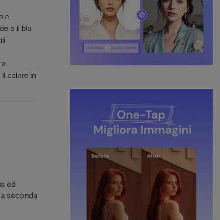
i e
e o il blu
li
re
l colore in
us ed
 a seconda