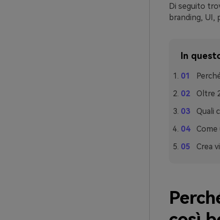
Di seguito trov
branding, UI, 
In questo
Perché
Oltre 
Quali 
Come u
Crea vi
Perché
così 