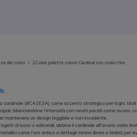
za dei colori
22 idee palette colore Cardinal con codici Hex
R:
so cardinale (#C41E3A) come accento strategico per loghi, titoli 
ncipali, bilanciandone l'intensità con neutri pacati come avorio, 
er mantenere un design leggibile e non invadente.
tti di lusso o editoriali, abbina il cardinale all'avorio caldo lim
metallici come l'oro antico a dettagli minimi (linee o timbri) per e