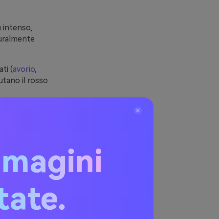
ù intenso,
turalmente
ti (
avorio
,
iutano il rosso
riservarlo alle
 un adeguato
mmagini
itate.