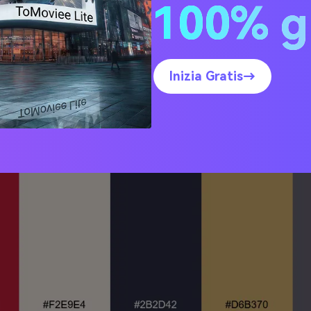
100% g
son Cattedrale
Inizia Gratis→