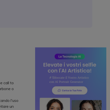
e call to
carbone o
itando l'uso
vitare un