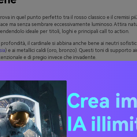
 trova in quel punto perfetto tra il rosso classico e il cremisi pi
dace ma senza sembrare eccessivamente luminoso. Attira na
endendolo ideale per titoli, loghi e principali call to action.
 profondità, il cardinale si abbina anche bene ai neutri sofistica
sia
) e ai metallici caldi (oro, bronzo). Questi toni di supporto a
enzionale e di pregio invece che invadente.
tale, il cardinale è particolarmente utile per la gerarchia: puoi 
o agli accenti mantenendo il resto dell’interfaccia pulito. Con
contrasto, resta potente e accessibile.
Crea i
20 idee di palette colori
IA illim
ali (con codici HEX)