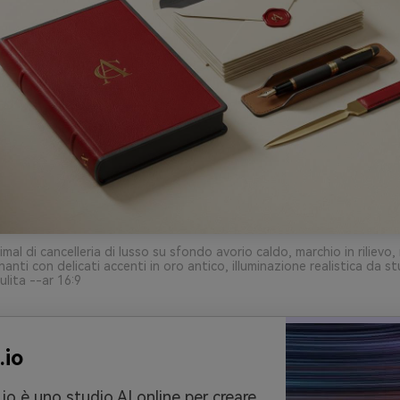
mal di cancelleria di lusso su sfondo avorio caldo, marchio in rilievo,
nti con delicati accenti in oro antico, illuminazione realistica da st
lita --ar 16:9
.io
io è uno studio AI online per creare