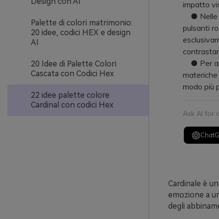
Design con AI
impatto vi
● Nelle int
Palette di colori matrimonio:
pulsanti ro
20 idee, codici HEX e design
esclusivam
AI
contrastan
● Per app
20 Idee di Palette Colori
Cascata con Codici Hex
materiche c
modo più p
22 idee palette colore
Cardinal con codici Hex
Ask AI for
Chat
Cardinale è u
emozione a un
degli abbiname