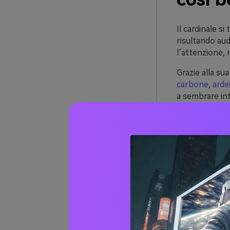
Il cardinale si
risultando au
l’attenzione, r
Grazie alla sua
carbone
,
arde
a sembrare int
Nel design digi
azioni chiave 
controllo del 
Oltre 
cardin