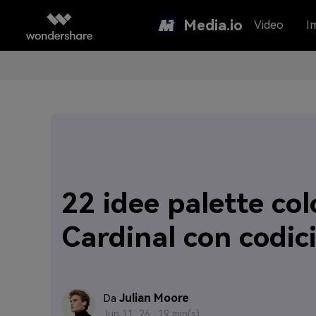
Media.io
Video
I
22 idee palette col
Cardinal con codic
Julian Moore
Da
Jun 11, 26 ·
19 min(s)