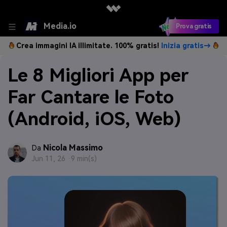
Media.io
Prova gratis
Crea immagini IA illimitate. 100% gratis!
Inizia gratis→
Le 8 Migliori App per
Far Cantare le Foto
(Android, iOS, Web)
Nicola Massimo
Da
Jun 11, 26 ·
9 min(s)