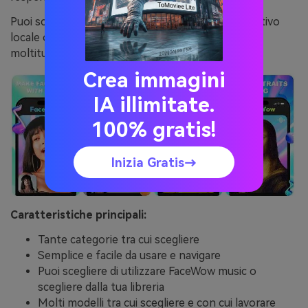
Puoi scegliere le immagini esistenti dal tuo dispositivo
locale o catturarne di nuove e scegliere tra la sua
moltitudine di funzionalità, effetti e modelli!
Crea immagini
IA illimitate.
100% gratis!
Inizia Gratis→
Caratteristiche principali:
Tante categorie tra cui scegliere
Semplice e facile da usare e navigare
Puoi scegliere di utilizzare FaceWow music o
scegliere dalla tua libreria
Molti modelli tra cui scegliere e con cui lavorare