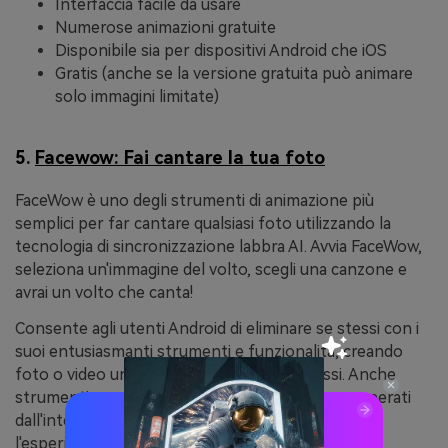
Interfaccia facile da usare
Numerose animazioni gratuite
Disponibile sia per dispositivi Android che iOS
Gratis (anche se la versione gratuita può animare
solo immagini limitate)
5.
Facewow: Fai cantare la tua foto
FaceWow è uno degli strumenti di animazione più
semplici per far cantare qualsiasi foto utilizzando la
tecnologia di sincronizzazione labbra AI. Avvia FaceWow,
seleziona un'immagine del volto, scegli una canzone e
avrai un volto che canta!
Consente agli utenti Android di eliminare se stessi con i
suoi entusiasmanti strumenti e funzionalità, creando
foto o video unici e affascinanti di loro stessi. Anche
strumenti come gli effetti di scambio di facce generati
dall'intelligenza artificiale rendono divertente
l'esperienza creativa.