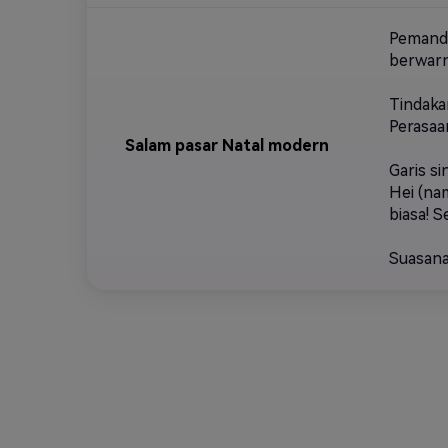
Pemanda
berwarn
Tindaka
Perasaa
Salam pasar Natal modern
Garis si
Hei (na
biasa! 
Suasana 