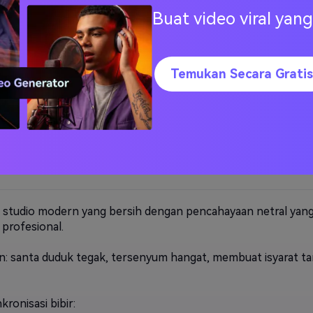
 sedikit mengikuti angin sepoi-sepoi, dan kilauan ajaib muncul
Buat video viral ya
n: santa membuka tangannya seolah-olah berbagi sihir, lal
 kamera.
Temukan Secara Gratis
nkronisasi bibir:
nama)! Aku membawa berkah Natal ajaib hanya untukmu dari k
a (hobi). Jaga imajinasi dan kebaikan Anda tetap bersinar! Se
 hati: melamun, warna biru sejuk, salju mengambang.
ntasi, realisme magis.
i studio modern yang bersih dengan pencahayaan netral yang
 profesional.
n: santa duduk tegak, tersenyum hangat, membuat isyarat 
nkronisasi bibir: