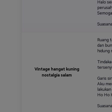
Halo se
perusaha
Semoga 
Suasana 
Ruang t
dan bun
hidung 
Tindaka
terseny
Vintage hangat kuning
nostalgia salam
Garis si
Aku men
lakukan
Ho Ho 
Suasana 