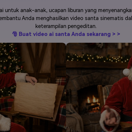
J
Vidu
Pixverse
Hailuo
Runway
ai untuk anak-anak, ucapan liburan yang menyenangka
membantu Anda menghasilkan video santa sinematis da
Find More Soluti
keterampilan pengeditan.
🎅 Buat video ai santa Anda sekarang > >