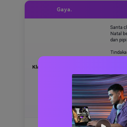
Gaya.
Santa c
Natal b
dan pip
Tindaka
tubuh k
Klasik hangat perapian salam
Garis si
Ho Ho H
baik/ho
Suasana
Kamera:
tinggal.
Santa be