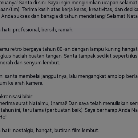
muanya! Santa di sini. Saya ingin mengirimkan ucapan selamat 
an/tim). Terima kasih atas kerja keras, kreativitas, dan dedika
Anda sukses dan bahagia di tahun mendatang! Selamat Natal
hati: profesional, bersih, ramah.
amu retro bergaya tahun 80-an dengan lampu kuning hangat b
gkus hadiah buatan tangan. Santa tampak sedikit seperti ilu
merah dan senyum lembut.
n: santa membelai janggutnya, lalu mengangkat amplop berla
um ke arah kamera.
nkronisasi bibir:
erima surat Natalmu, (nama)! Dan saya telah menuliskan sem
 tahun ini, terutama (perbuatan baik). Saya berharap Anda Nat
Ho!
hati: nostalgia, hangat, butiran film lembut.