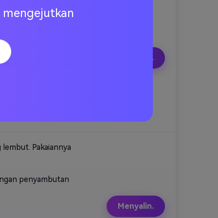
 di sekelilingnya.
ng mengejutkan
u membungkuk perlahan
Menyalin.
utub utara! Aku tahu
lamat Natal!
 lembut. Pakaiannya
tangan penyambutan
Menyalin.