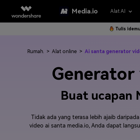
Media.io
Alat AI
Tulis idem
Asisten 
AI Vi
Rumah.
>
Alat online
>
Ai santa generator vi
Panduan P
Hapus Water
Foto Jadi 
Gan
Langkah 
Generator 
Penerjemah V
Teks ke Vi
Gam
Langk
Penambah Vid
Ubah Video
Efe
Buat ucapan N
Hapus Latar 
Referensi 
Pem
Klip Otomatis
Filt
FAQ
Tidak ada yang terasa lebih ajaib daripa
Subtitle Otom
2K 
video ai santa media.io, Anda dapat langs
Model AI yan
Pertanyaa
Sering Di
Montase Vide
New