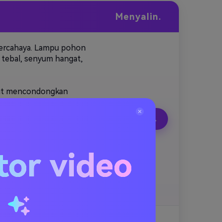
Menyalin.
 bercahaya. Lampu pohon
h tebal, senyum hangat,
kit mencondongkan
Menyalin.
ama dengan (perbuatan
tor video
ta melambai selamat
u
rsinar. Janggutnya