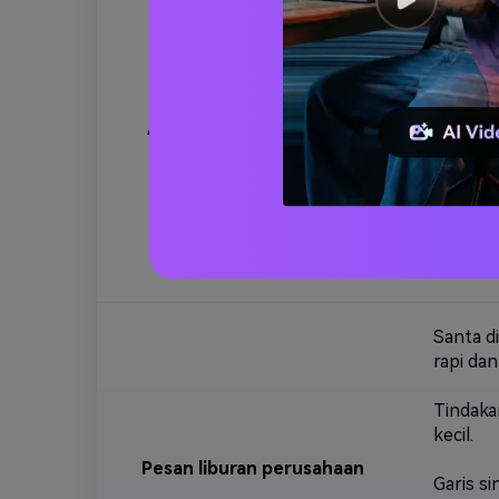
bergerak
Tindaka
ke arah
Ajaib Arctic aurora salam
Garis si
Halo, (
kamu suk
Suasana
Gaya: fa
Santa d
rapi dan
Tindaka
kecil.
Pesan liburan perusahaan
Garis si