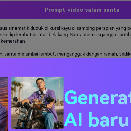
Prompt video salam santa
laus sinematik duduk di kursi kayu di samping perapian yang
erkedip lembut di latar belakang. Santa memiliki janggut puti
i kemerahan.
n: santa melambai lembut, mengangguk dengan ramah, sedi
e depan seolah-olah berbicara secara pribadi.
nkronisasi bibir:
o! Halo, (nama)! Kudengar kamu luar biasa tahun ini, terut
bi). Aku sangat bangga padamu! Selamat Natal!
Genera
 hati: lampu bokeh yang hangat, nyaman, lembut.
 tangkapan sedang beralih ke close-up, berakhir dengan san
AI bar
rdiri di ladang Arktik bersalju di bawah langit aurora yang be