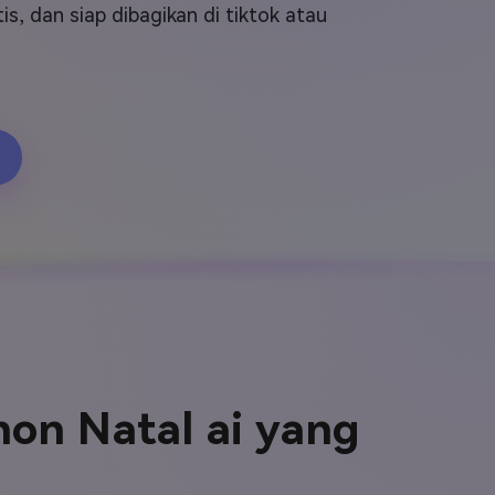
elajahi Lebih Banyak >>
, dan siap dibagikan di tiktok atau
ons >>
hon Natal ai yang