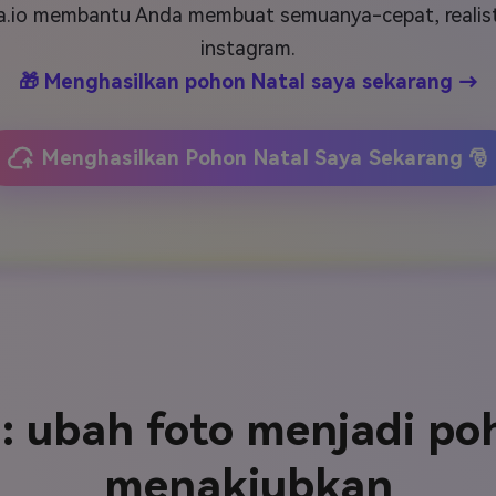
J
Vidu
Pixverse
Hailuo
Runway
a.io membantu Anda membuat semuanya-cepat, realistis
instagram.
Find More Soluti
🎁 Menghasilkan pohon Natal saya sekarang →
Menghasilkan Pohon Natal Saya Sekarang 🎅
: ubah foto menjadi po
menakjubkan