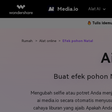
Media.io
Alat AI
Tulis idem
Asisten 
AI Vi
Rumah.
>
Alat online
>
Efek pohon Natal
Panduan P
Hapus Water
Foto Jadi 
Gan
Langkah 
A
Penerjemah V
Teks ke Vi
Gam
Langk
Penambah Vid
Ubah Video
Efe
Buat efek pohon N
Hapus Latar 
Referensi 
Pem
Klip Otomatis
Filt
Mengubah selfie atau potret Anda men
FAQ
Subtitle Otom
2K 
ai media.io secara otomatis menyus
Model AI yan
Pertanyaa
cahaya liburan yang ajaib. Apakah An
Sering Di
Montase Vide
New