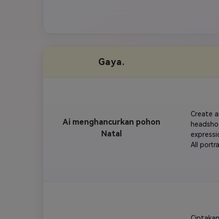
Gaya.
Create an
Ai menghancurkan pohon
headshot
Natal
expressi
All port
cutouts 
forming 
Faces sh
arrangem
Add real
wrapping
Place a 
Ciptakan