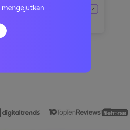
ng mengejutkan
Membuat gambar yang serupa ↗