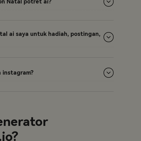
on Natal potret ai?
al ai saya untuk hadiah, postingan,
n instagram?
enerator
io?