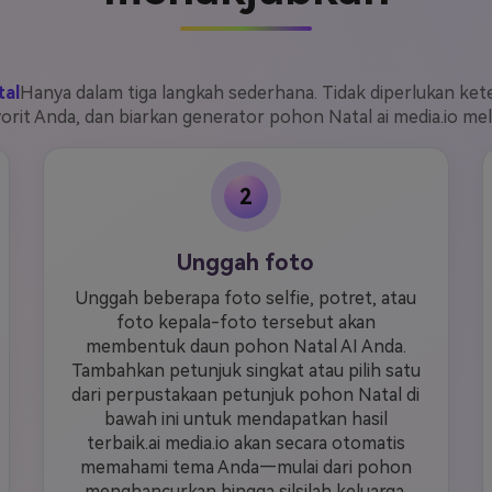
tal
Hanya dalam tiga langkah sederhana. Tidak diperlukan ke
vorit Anda, dan biarkan generator pohon Natal ai media.io me
2
Unggah foto
Unggah beberapa foto selfie, potret, atau
foto kepala-foto tersebut akan
membentuk daun pohon Natal AI Anda.
Tambahkan petunjuk singkat atau pilih satu
dari perpustakaan petunjuk pohon Natal di
bawah ini untuk mendapatkan hasil
terbaik.ai media.io akan secara otomatis
memahami tema Anda—mulai dari pohon
menghancurkan hingga silsilah keluarga.