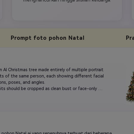
Prompt foto pohon Natal
Pr
 AI Christmas tree made entirely of multiple portrait 
s of the same person, each showing different facial 
ons, poses, and angles.

raits should be cropped as clean bust or face-only 
with transparent backgrounds, arranged in layers 
a Christmas tree silhouette.

ould not overlap too tightly—keep a natural stacked 
ent with visible spacing and balanced composition.

istic pine branches and warm golden fairy lights subtly 
 around the tree.

pink ribbon bow on top.

 pohon Natal ai yang sepenuhnya terbuat dari beberapa 