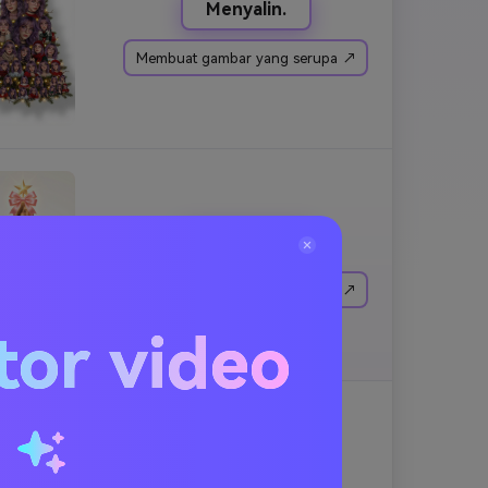
Menyalin.
Membuat gambar yang serupa ↗
Menyalin.
Membuat gambar yang serupa ↗
tor video
u
Menyalin.