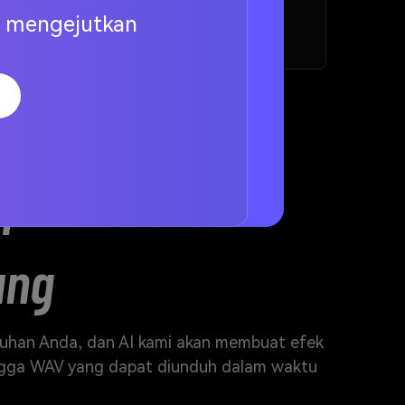
ng mengejutkan
i
ung
tuhan Anda, dan AI kami akan membuat efek
hingga WAV yang dapat diunduh dalam waktu