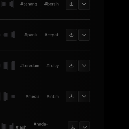
#tenang
#bersih
#panik
#cepat
#teredam
#foley
#medis
#intim
#nada-
#jauh