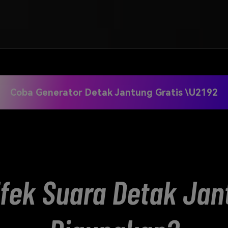
Coba Generator Detak Jantung Gratis \u2192
fek Suara Detak Jant