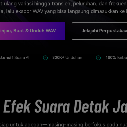
J
Vidu
Pixverse
Hailuo
Runway
uat ulang variasi hingga transien, peluruhan, dan frekue
, lalu ekspor WAV yang bisa langsung dimasukkan ke 
Find More Soluti
tinjau, Buat & Unduh WAV
Jelajahi Perpustakaa
stensif
Suara AI
320K+
Unduhan
100%
Bebas
 Efek Suara Detak Ja
g siap untuk adegan—masing-masing berfokus pada nuan