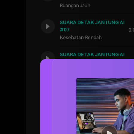
Ruangan Jauh
SUARA DETAK JANTUNG AI
#07
0:
Kesehatan Rendah
SUARA DETAK JANTUNG AI
#08
0:
Denyutan Sub
SUARA DETAK JANTUNG AI
#09
0:
Bangun Gelisah
SUARA DETAK JANTUNG AI
#10
0:
Loop Mulus