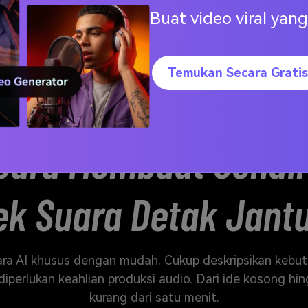
Buat video viral ya
Temukan Secara Gratis
Cara Membuat Sendir
ek Suara Detak Jant
ra AI khusus dengan mudah. Cukup deskripsikan kebu
iperlukan keahlian produksi audio. Dari ide kosong 
kurang dari satu menit.