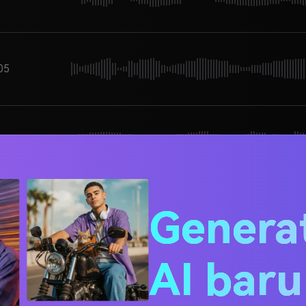
05
05
Genera
10
AI bar
20