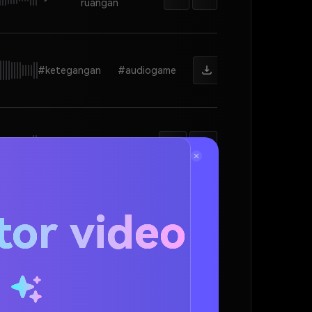
ruangan
#ketegangan
#audiogame
#sub
#lebar
tor video
#alas
#suspens
u
#loop
#ambiens