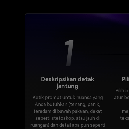
1
Deskripsikan detak
Pi
jantung
Pilih 5
Ketik prompt untuk nuansa yang
atur b
Anda butuhkan (tenang, panik,
teredam di bawah pakaian, dekat
me
seperti stetoskop, atau jauh di
tek
ruangan) dan detail apa pun seperti