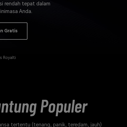
elajahi Lebih Banyak >>
nsi rendah tepat dalam
linimasa Anda.
ons >>
n Gratis
 Royalti
ntung Populer
sa tertentu (tenang, panik, teredam, jauh)