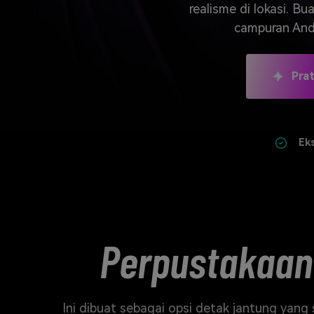
Veo3
realisme di lokasi. B
campuran Anda
Pra
Ek
Perpustakaan
Ini dibuat sebagai opsi detak jantung yan