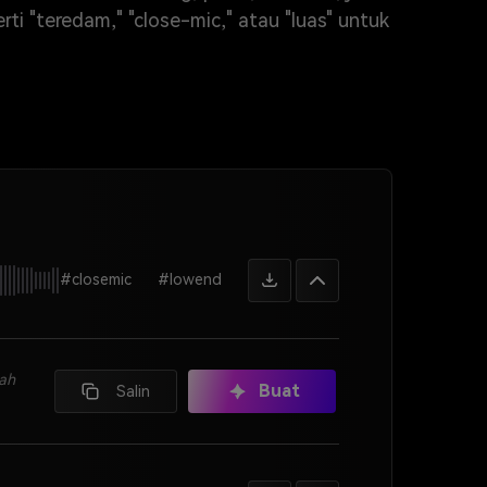
i "teredam," "close-mic," atau "luas" untuk
#closemic
#lowend
dah
Buat
Salin