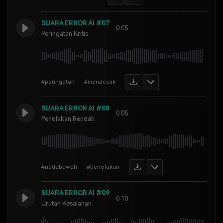
SUARA ERROR AI #07
0:05
Peringatan Kritis
#peringatan
#mendesak
SUARA ERROR AI #08
0:05
Penolakan Rendah
#nadabawah
#penolakan
SUARA ERROR AI #09
0:10
Urutan Kesalahan