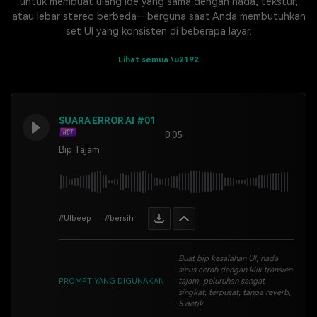
untuk membuat ulang ide yang sama dengan nada, tekstur,
atau lebar stereo berbeda—berguna saat Anda membutuhkan
set UI yang konsisten di beberapa layar.
Lihat semua \u2192
SUARA ERROR AI #01
0:05
Bip Tajam
#UIbeep
#bersih
Buat bip kesalahan UI, nada
sinus cerah dengan klik transien
PROMPT YANG DIGUNAKAN
tajam, peluruhan sangat
singkat, terpusat, tanpa reverb,
5 detik