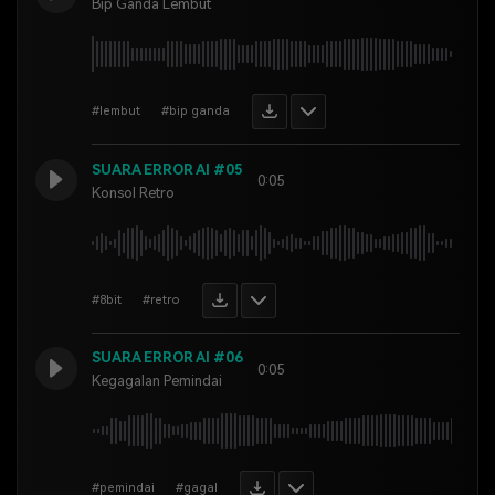
Bip Ganda Lembut
#lembut
#bip ganda
SUARA ERROR AI #05
0:05
Konsol Retro
#8bit
#retro
SUARA ERROR AI #06
0:05
Kegagalan Pemindai
#pemindai
#gagal