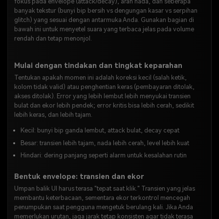
fokus pada envelope (attack/decay), arah nada, dan seberapa
banyak tekstur (bunyi bip bersih vs dengungan kasar vs serpihan
glitch) yang sesuai dengan antarmuka Anda. Gunakan bagian di
bawah ini untuk menyetel suara yang terbaca jelas pada volume
rendah dan tetap menonjol.
Mulai dengan tindakan dan tingkat keparahan
Tentukan apakah momen ini adalah koreksi kecil (salah ketik,
kolom tidak valid) atau penghentian keras (pembayaran ditolak,
akses ditolak). Error yang lebih lembut lebih menyukai transien
bulat dan ekor lebih pendek; error kritis bisa lebih cerah, sedikit
lebih keras, dan lebih tajam.
Kecil: bunyi bip ganda lembut, attack bulat, decay cepat
Besar: transien lebih tajam, nada lebih cerah, level lebih kuat
Hindari: dering panjang seperti alarm untuk kesalahan rutin
Bentuk envelope: transien dan ekor
Umpan balik UI harus terasa "tepat saat klik." Transien yang jelas
membantu keterbacaan, sementara ekor terkontrol mencegah
penumpukan saat pengguna mengetuk berulang kali. Jika Anda
memerlukan urutan, jaga jarak tetap konsisten agar tidak terasa