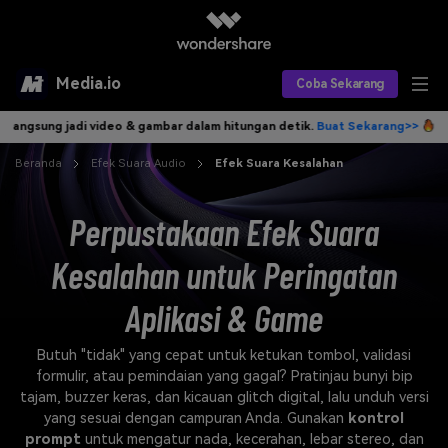
Media.io
Coba Sekarang
ng jadi video & gambar dalam hitungan detik.
Buat Sekarang>>
Tulis id
Alat AI
Beranda
Efek Suara Audio
Efek Suara Kesalahan
Produk AI
AI Video
Perpustakaan Efek Suara
Efek AI
AI Gambar
Asisten Video AI
Kesalahan untuk Peringatan
AI Audio
Sumber Daya
Editor Video AI
Efek Video
Aplikasi & Game
Editor Gambar AI
Harga
Efek Foto
Model AI yang Didukung
Butuh "tidak" yang cepat untuk ketukan tombol, validasi
Editor Audio AI
TOP
Veo3
formulir, atau pemindaian yang gagal? Pratinjau bunyi bip
Panduan Pengguna
Apa yang Baru
tajam, buzzer keras, dan kicauan glitch digital, lalu unduh versi
Find More Solutions >>
yang sesuai dengan campuran Anda. Gunakan
kontrol
prompt
untuk mengatur nada, kecerahan, lebar stereo, dan