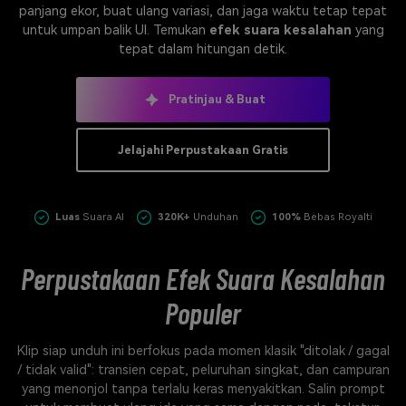
panjang ekor, buat ulang variasi, dan jaga waktu tetap tepat
Masuk
untuk umpan balik UI. Temukan
efek suara kesalahan
yang
FAQs
Hubungi Kami
tepat dalam hitungan detik.
Berkreasi dengan AI
Pratinjau & Buat
Tips & Tutorial AI
Postingan Terbaru
Jelajahi Perpustakaan Gratis
Jelajahi Lebih Banyak >>
Luas
Suara AI
320K+
Unduhan
100%
Bebas Royalti
Perpustakaan Efek Suara Kesalahan
Populer
Klip siap unduh ini berfokus pada momen klasik "ditolak / gagal
/ tidak valid": transien cepat, peluruhan singkat, dan campuran
yang menonjol tanpa terlalu keras menyakitkan. Salin prompt