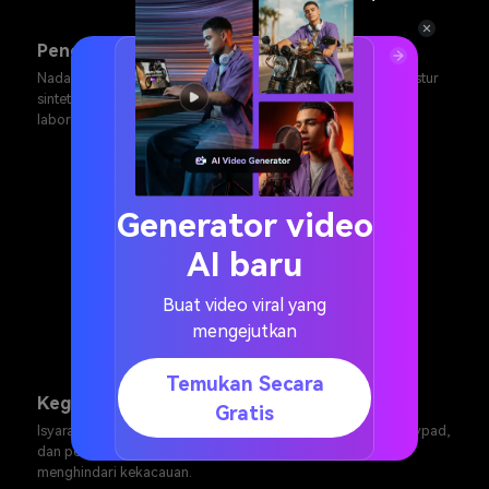
Penolakan konsol sci-fi
Nada penolakan futuristik dengan stereo lebih lebar dan tekstur
sintetis untuk panel pesawat luar angkasa dan antarmuka
laboratorium.
Generator video
AI baru
Buat video viral yang
mengejutkan
Temukan Secara
Kegagalan escape room
Gratis
Isyarat kegagalan yang jelas untuk teka-teki, penguncian keypad,
dan percobaan kode salah dengan ekor terkontrol untuk
menghindari kekacauan.