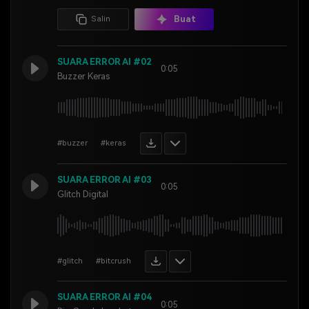
Buat
Salin
SUARA ERROR AI #02
0:05
Buzzer Keras
#buzzer
#keras
SUARA ERROR AI #03
0:05
Glitch Digital
#glitch
#bitcrush
SUARA ERROR AI #04
0:05