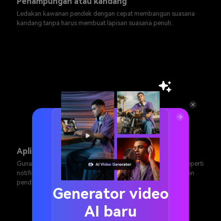
Penampungan atau kandang
Ledakan kawanan pendek dengan cepat membangun suasana
kandang tanpa harus membuat lapisan suasana penuh.
Aplikasi pelatihan hewan peliharaan
Gunakan gonggongan lembut dan pendek sebagai isyarat seperti
notifikasi, hindari frekuensi tinggi yang keras yang melelahkan
pendengar.
Generator video
AI baru