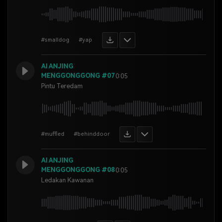
#smalldog
#yap
AI ANJING
MENGGONGGONG #07
0:05
Pintu Teredam
#muffled
#behinddoor
AI ANJING
MENGGONGGONG #08
0:05
Ledakan Kawanan