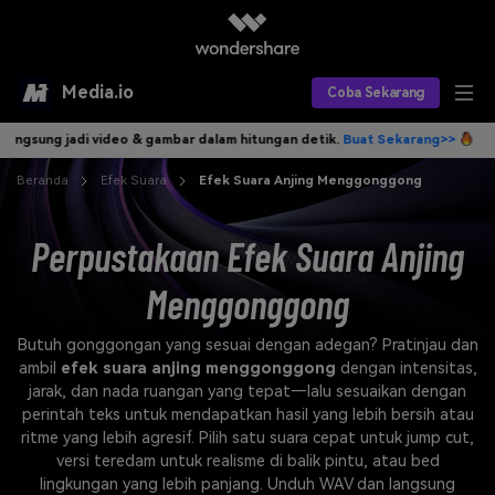
Media.io
Coba Sekarang
 jadi video & gambar dalam hitungan detik.
Buat Sekarang>>
Tulis ide
Alat AI
Beranda
Efek Suara
Efek Suara Anjing Menggonggong
Produk AI
AI Video
Perpustakaan Efek Suara Anjing
Efek AI
AI Gambar
Asisten Video AI
Menggonggong
AI Audio
Sumber Daya
Editor Video AI
Efek Video
Butuh gonggongan yang sesuai dengan adegan? Pratinjau dan
Editor Gambar AI
Harga
Efek Foto
Model AI yang Didukung
ambil
efek suara anjing menggonggong
dengan intensitas,
jarak, dan nada ruangan yang tepat—lalu sesuaikan dengan
Editor Audio AI
TOP
Veo3
perintah teks untuk mendapatkan hasil yang lebih bersih atau
Panduan Pengguna
Apa yang Baru
ritme yang lebih agresif. Pilih satu suara cepat untuk jump cut,
Find More Solutions >>
versi teredam untuk realisme di balik pintu, atau bed
lingkungan yang lebih panjang. Unduh WAV dan langsung