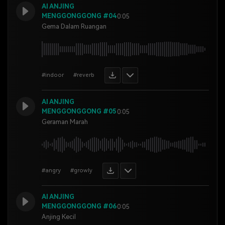
AI ANJING
MENGGONGGONG #04
0:05
Gema Dalam Ruangan
#indoor
#reverb
AI ANJING
MENGGONGGONG #05
0:05
Geraman Marah
#angry
#growly
AI ANJING
MENGGONGGONG #06
0:05
Anjing Kecil