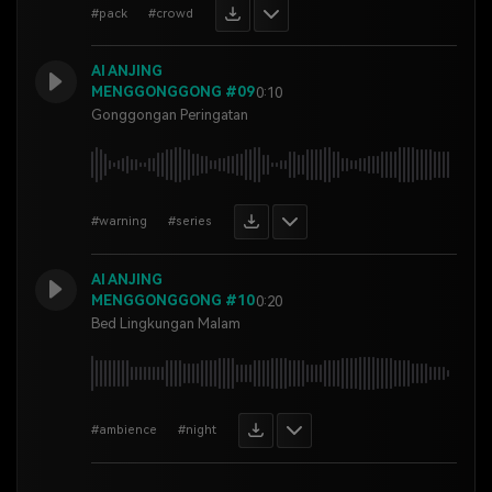
#pack
#crowd
AI ANJING
MENGGONGGONG #09
0:10
Gonggongan Peringatan
#warning
#series
AI ANJING
MENGGONGGONG #10
0:20
Bed Lingkungan Malam
#ambience
#night