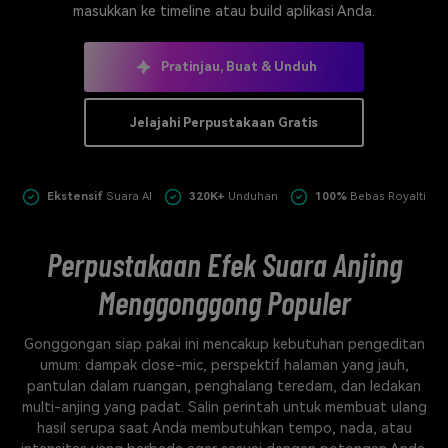
masukkan ke timeline atau build aplikasi Anda.
Masuk
FAQs
Hubungi Kami
Pratinjau, Buat & Unduh
Berkreasi dengan AI
Tips & Tutorial AI
Jelajahi Perpustakaan Gratis
Postingan Terbaru
Jelajahi Lebih Banyak >>
Ekstensif
Suara AI
320K+
Unduhan
100%
Bebas Royalti
Perpustakaan Efek Suara Anjing
Menggonggong Populer
Gonggongan siap pakai ini mencakup kebutuhan pengeditan
umum: dampak close-mic, perspektif halaman yang jauh,
pantulan dalam ruangan, penghalang teredam, dan ledakan
multi-anjing yang padat. Salin perintah untuk membuat ulang
hasil serupa saat Anda membutuhkan tempo, nada, atau