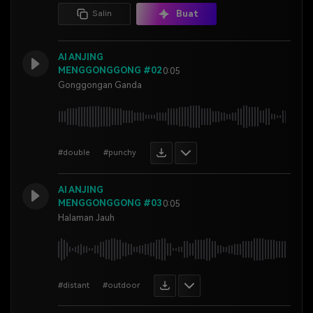
Buat
Salin
AI ANJING
MENGGONGGONG #02
0:05
Gonggongan Ganda
#double
#punchy
AI ANJING
MENGGONGGONG #03
0:05
Halaman Jauh
#distant
#outdoor