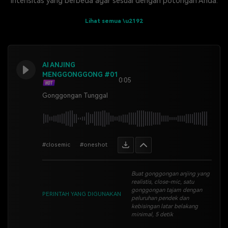
intensitas yang berbeda agar sesuai dengan potongan Anda.
Lihat semua \u2192
AI ANJING
MENGGONGGONG #01
0:05
Gonggongan Tunggal
#closemic
#oneshot
Buat gonggongan anjing yang
realistis, close-mic, satu
gonggongan tajam dengan
PERINTAH YANG DIGUNAKAN
peluruhan pendek dan
kebisingan latar belakang
minimal, 5 detik