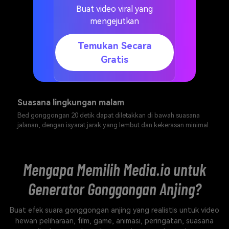
Buat video viral yang
mengejutkan
Temukan Secara
Gratis
Suasana lingkungan malam
Bed gonggongan 20 detik dapat diletakkan di bawah suasana
jalanan, dengan isyarat jarak yang lembut dan kekerasan minimal.
Mengapa Memilih Media.io untuk
Generator Gonggongan Anjing?
Buat efek suara gonggongan anjing yang realistis untuk video
hewan peliharaan, film, game, animasi, peringatan, suasana