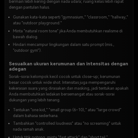
bermain lebih kering dengan nada udara; ruang kelas lebih rapat
dengan pantulan halus.
Gunakan kata-kata seperti "gymnasium," "classroom," "hallway,"
atau "outdoor playground."
Minta "natural room tone" jika Anda membutuhkan realisme di
bawah dialog.
Hindari mencampur lingkungan dalam satu prompt (mis.,
"outdoor gym").
Sesuaikan ukuran kerumunan dan intensitas dengan
adegan
Sorak-sorai kelompok kecil cocok untuk close-up; kerumunan
besar cocok untuk wide shot. Intensitas juga mempengaruhi
kekerasan suara yang dirasakan dan masking, jadi tentukan apakah
Anda membutuhkan ledakan bersemangat atau sorak-sorai
dukungan yang lebih tenang.
Tentukan "one kid," "small group (6–10)," atau "large crowd"
dalam bahasa sederhana.
Tambahkan "controlled loudness" atau "no screaming" untuk
nada ramah anak.
Untuk titik potong, minta "fast attack" dan "short tail."