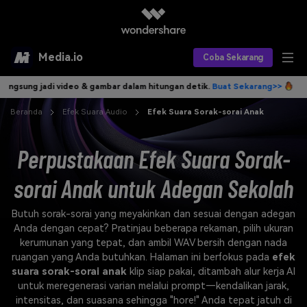
Media.io
Coba Sekarang
ng jadi video & gambar dalam hitungan detik.
Buat Sekarang>>
Tulis id
Alat AI
Beranda
Efek Suara Audio
Efek Suara Sorak-sorai Anak
Produk AI
AI Video
Perpustakaan Efek Suara Sorak-
Efek AI
AI Gambar
Asisten Video AI
sorai Anak untuk Adegan Sekolah
AI Audio
Sumber Daya
Editor Video AI
Efek Video
Butuh sorak-sorai yang meyakinkan dan sesuai dengan adegan
Editor Gambar AI
Harga
Efek Foto
Model AI yang Didukung
Anda dengan cepat? Pratinjau beberapa rekaman, pilih ukuran
kerumunan yang tepat, dan ambil WAV bersih dengan nada
Editor Audio AI
TOP
Veo3
ruangan yang Anda butuhkan. Halaman ini berfokus pada
efek
Panduan Pengguna
Apa yang Baru
suara sorak-sorai anak
klip siap pakai, ditambah alur kerja AI
Find More Solutions >>
untuk meregenerasi varian melalui prompt—kendalikan jarak,
intensitas, dan suasana sehingga "hore!" Anda tepat jatuh di