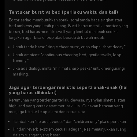
Tentukan burst vs bed (perilaku waktu dan tail)
Editor sering membutuhkan sorak-sorai tanda baca singkat atau
bed ambiens yang lebih panjang. Burst harus memiliki transien yang
bersih; bed harus memiliki swell yang lembut dan lebih sedikit
lonjakan agar bisa diloop atau berada di bawah musik.
Untuk tanda baca: "single cheer burst, crisp claps, short decay."
Untuk ambiens: "continuous cheering bed, gentle swells, loop-
friendly."
Jika ada dialog, minta "minimal sharp peaks" untuk mengurangi
masking.
Jaga agar terdengar realistis seperti anak-anak (hal
yang harus dihindari)
Kerumunan yang terdengar terlalu dewasa, nyanyian sintetis, atau
high-end yang keras dapat merusak ilusi. Gunakan batasan yang
menjaga tekstur tetap alami dan sesuai usia.
Tambahkan "no adult voices" dan "children only" jika diperlukan.
Hindari reverb ekstrem kecuali adegan jelas menunjukkan ruang
dalam ruangan yang besar.