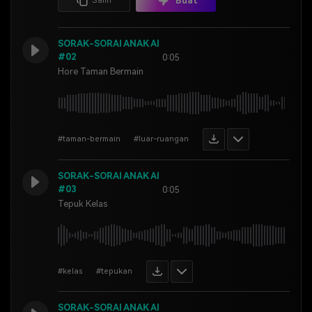
Buat
Salin
SORAK-SORAI ANAK AI
#02
0:05
Hore Taman Bermain
#taman-bermain
#luar-ruangan
SORAK-SORAI ANAK AI
#03
0:05
Tepuk Kelas
#kelas
#tepukan
SORAK-SORAI ANAK AI