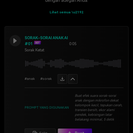
dengan adegan Anda.
Lihat semua \u2192
SORAK-SORAI ANAK AI
#01
0:05
Sorak Ketat
#anak
#sorak
Buat efek suara sorak-sorai
anak dengan mikrofon dekat
kelompok kecil, tepukan cerah,
PROMPT YANG DIGUNAKAN
transien bersih, ekor alami
pendek, kebisingan latar
belakang minimal, 5 detik