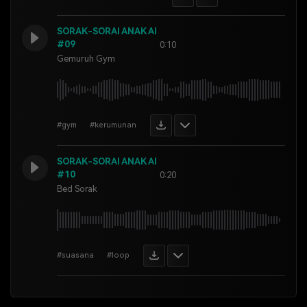
SORAK-SORAI ANAK AI
#09
0:10
Gemuruh Gym
#gym
#kerumunan
SORAK-SORAI ANAK AI
#10
0:20
Bed Sorak
#suasana
#loop