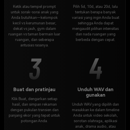
Ketik atau tempel prompt
Pilih 5d, 10d, atau 20d, lalu
untuk sorak-sorai anak yang
tentukan berapa banyak
Anda butuhkan—kelompok
variasi yang ingin Anda buat
kecil vs kerumunan besar,
sehingga Anda dapat
dekat vs jauh, gym dalam
mengaudit pilihan intensitas
ruangan vs taman bermain luar
dan nada ruangan yang
ruangan, dan seberapa
berbeda dengan cepat.
antusias rasanya.
3
4
Buat dan pratinjau
Unduh WAV dan
gunakan
Klik Buat, dengarkan setiap
hasil, dan simpan rekaman
Unduh WAV yang dipilih dan
dengan pukulan transien dan
masukkan ke dalam timeline
panjang ekor yang tepat untuk
Anda untuk video sekolah,
potongan Anda.
sorotan olahraga, aplikasi
anak, drama audio, atau