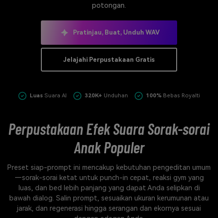
potongan.
Masuk
FAQs
Hubungi Kami
Pratinjau, Buat, Unduh WAV
Berkreasi dengan AI
Tips & Tutorial AI
Jelajahi Perpustakaan Gratis
Postingan Terbaru
Jelajahi Lebih Banyak >>
Luas
Suara AI
320K+
Unduhan
100%
Bebas Royalti
Perpustakaan Efek Suara Sorak-sorai
Anak Populer
Preset siap-prompt ini mencakup kebutuhan pengeditan umum
—sorak-sorai ketat untuk punch-in cepat, reaksi gym yang
luas, dan bed lebih panjang yang dapat Anda selipkan di
bawah dialog. Salin prompt, sesuaikan ukuran kerumunan atau
jarak, dan regenerasi hingga serangan dan ekornya sesuai