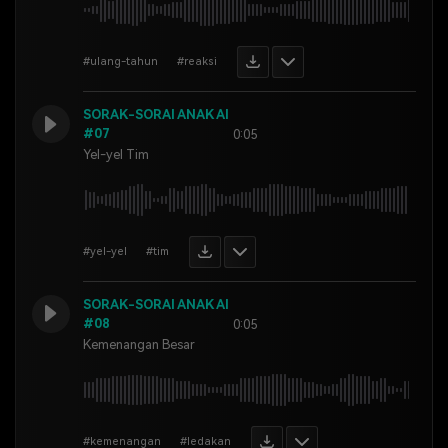
#ulang-tahun
#reaksi
SORAK-SORAI ANAK AI
#07
0:05
Yel-yel Tim
#yel-yel
#tim
SORAK-SORAI ANAK AI
#08
0:05
Kemenangan Besar
#kemenangan
#ledakan