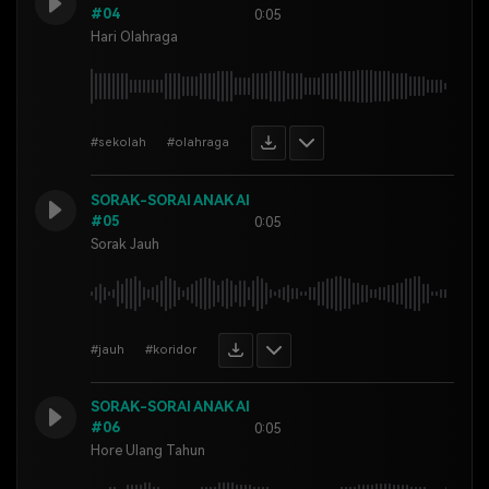
#04
0:05
Hari Olahraga
#sekolah
#olahraga
SORAK-SORAI ANAK AI
#05
0:05
Sorak Jauh
#jauh
#koridor
SORAK-SORAI ANAK AI
#06
0:05
Hore Ulang Tahun