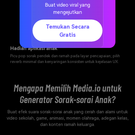
Buat video viral yang
mengejutkan
Temukan Secara
Gratis
Hadiah aplikasi anak
Picu pop sorak pendek dan ramah pada layar pencapaian; pilih
reverb minimal dan kenyaringan konsisten untuk kejelasan UX.
Mengapa Memilih Media.io untuk
Generator Sorak-sorai Anak?
Buat efek suara sorak-sorai anak yang cerah dan alami untuk
video sekolah, game, animasi, momen olahraga, adegan kelas,
dan konten ramah keluarga.