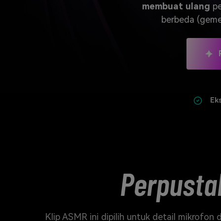
Veo3
membuat ulang
pe
berbeda (gemer
Ek
Perpusta
Klip ASMR ini dipilih untuk detail mikrofo