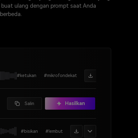
u buat ulang dengan prompt saat Anda
 berbeda.
#ketukan
#mikrofondekat
Hasilkan
Salin
#bisikan
#lembut