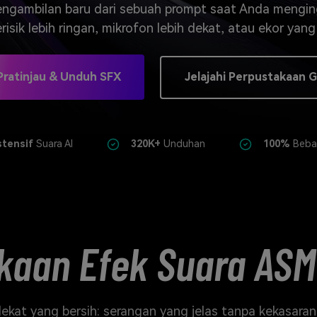
J
Vidu
Pixverse
Hailuo
Runway
ngambilan baru dari sebuah prompt saat Anda mengin
isik lebih ringan, mikrofon lebih dekat, atau ekor yang 
Find More Soluti
Pratinjau & Unduh SFX
Jelajahi Perpustakaan G
stensif
Suara AI
320K+
Unduhan
100%
Bebas
kaan Efek Suara ASM
n dekat yang bersih: serangan yang jelas tanpa kekasar