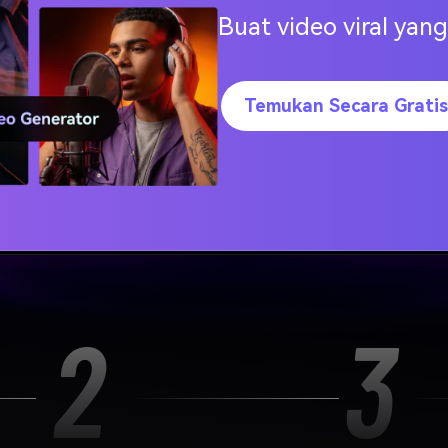
Buat video viral ya
Efek Suara ASMR
Temukan Secara Gratis
ara AI khusus dengan mudah. Cukup deskripsikan kebu
pa keahlian produksi audio. Dari ide kosong hingga
dari satu menit.
2
3