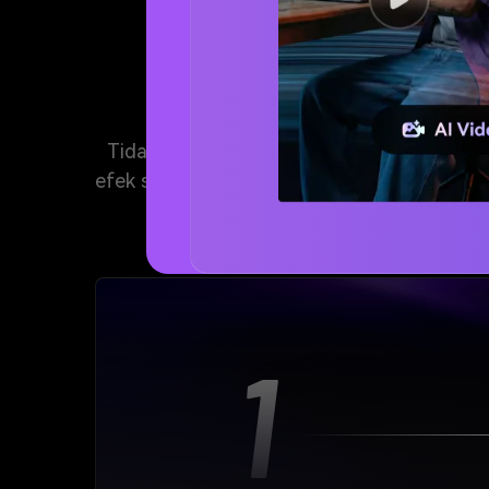
Tidak menemukan yang Anda cari? Buat su
efek suara yang sempurna untuk Anda — tan
1