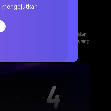
ng mengejutkan
tuhan Anda, dan AI kami akan menciptakan
 WAV yang dapat diunduh dalam waktu kurang
4