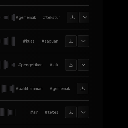
#gemerisik
#tekstur
#kuas
#sapuan
#pengetikan
#klik
#balikhalaman
#gemerisik
#air
#tetes