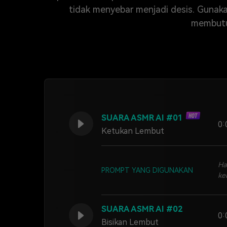
tidak menyebar menjadi desis. Gunak
membutuh
SUARA ASMR AI #01
0:
Ketukan Lembut
Ha
PROMPT YANG DIGUNAKAN
ke
SUARA ASMR AI #02
0:
Bisikan Lembut