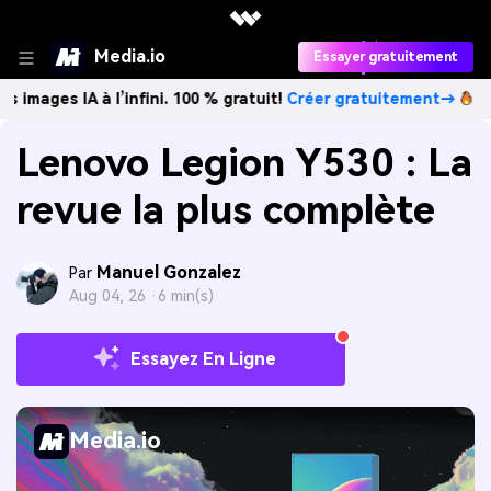
Media.io
Essayer gratuitement
 IA à l’infini. 100 % gratuit!
Créer gratuitement→
Créez d
Lenovo Legion Y530 : La
revue la plus complète
Manuel Gonzalez
Par
Aug 04, 26 ·
6 min(s)
Essayez En Ligne
Media.io