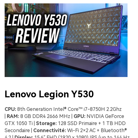
Lenovo Legion Y530
CPU:
8th Generation Intel® Core™ i7-8750H 2.2Ghz
|
RAM:
8 GB DDR4 2666 MHz |
GPU:
NVIDIA GeForce
GTX 1050 Ti |
Storage:
128 SSD Primaire + 1 TB HDD
Secondaire |
Connectivité:
Wi-Fi 2×2 AC + Bluetooth®
4.2 |
Display:
15.6″ FHD (1920 x 1080) IPS (up to 144 Hz,