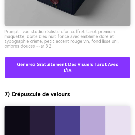
Prompt : vue studio réaliste d’un coffret tarot premium
maquette, boîte bleu nuit foncé avec emblème doré et
typographie crème, petit accent rouge vin, fond lisse uni,
ombres douces --ar 3:2
Générez Gratuitement Des Visuels Tarot Avec
L’IA
7) Crépuscule de velours