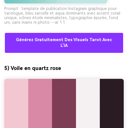
Prompt : template de publication Instagram graphique pour
tarologue, bleu sarcelle et aqua dominants avec accent corail
unique, icônes étoile minimalistes, typographie épurée, fond
uni, sans mains ni photo --ar 1:1
Générez Gratuitement Des Visuels Tarot Avec
L’IA
5) Voile en quartz rose