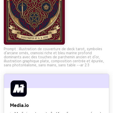
Prompt : illustration de couverture de deck tarot, symboles
d’arcane ornés, cramoisi riche et bleu marine profond
dominants avec des touches de parchemin ancien et d’or,
illustration graphique plate, composition centrée et épurée,
sans photoréalisme, sans mains, sans table --ar 2:3
Media.io