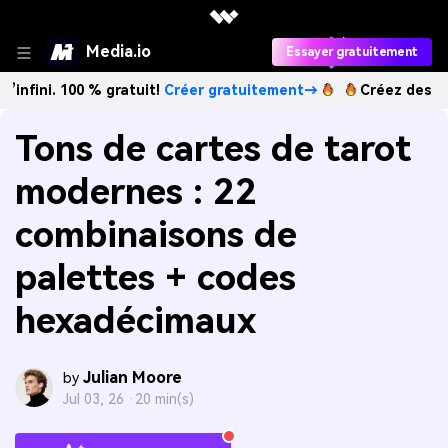
Media.io
Essayer gratuitement
100 % gratuit!
Créer gratuitement→
Créez des images IA à 
Tons de cartes de tarot
modernes : 22
combinaisons de
palettes + codes
hexadécimaux
Julian Moore
by
Jul 03, 26 ·
20 min(s)