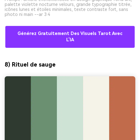
palette violette nocturne velours, grande typographie titrée,
icônes lunes et étoiles minimales, texte contraste fort, sans
photo ni main --ar 3:4
Générez Gratuitement Des Visuels Tarot Avec
L’IA
8) Rituel de sauge