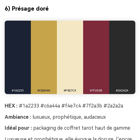
6) Présage doré
HEX :
#1a2233 #c6a44a #f4e7c4 #7f2a3b #2a2a2a
Ambiance :
luxueux, prophétique, audacieux
Idéal pour :
packaging de coffret tarot haut de gamme
Luxueuse et prophétique, elle évoque la dorure, l’encre