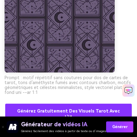
Prompt : motif répétitif sans coutures pour dos de cartes de
tarot, tons d’améthyste fumés avec contours charbon, motifs
géométriques et célestes minimalistes, style vectoriel plat,
fond uni --ar 1:1
Générez Gratuitement Des Visuels Tarot Avec
L’IA
Générateur de vidéos IA
Générer
Générez facilement des vidéos à partir de texte ou d’images