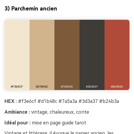
3) Parchemin ancien
HEX :
#f3e6cf #d1b48c #7a5a3a #3d3a37 #b24b3a
Ambiance :
vintage, chaleureux, conte
Idéal pour :
mise en page guide tarot
Vintage et littéraire, il évoque le papier ancien, les