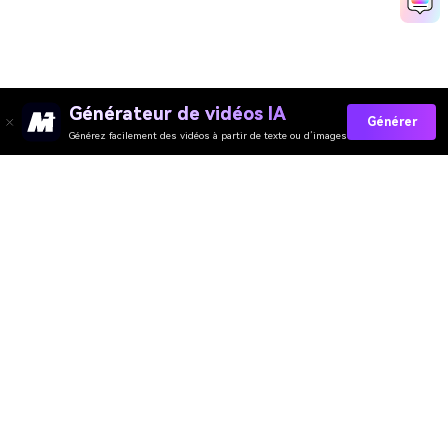
Générateur de vidéos IA
Générer
Générez facilement des vidéos à partir de texte ou d’images
Media.io Online Tools Quality Rating：
4.7 (162,357 Votes)
Générateur de Vidéo
Générateur d’Images