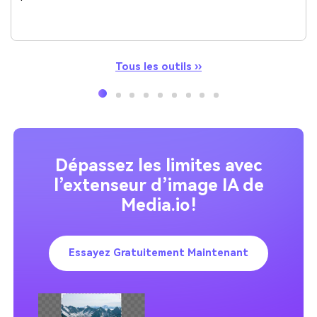
Tous les outils ››
Dépassez les limites avec
l’extenseur d’image IA de
Media.io !
Essayez Gratuitement Maintenant